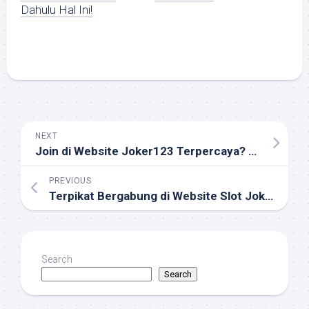
Dahulu Hal Ini!
NEXT
Join di Website Joker123 Terpercaya? Pelajari Dulu Hal Ini!
PREVIOUS
Terpikat Bergabung di Website Slot Joker Deposit Pulsa 10rb Tanpa Potongan? Pelajari Terlebih Dahulu Hal Berikut!
Search
Search