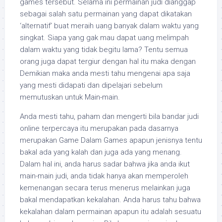
games tersebut. Selama ini permainan judi dianggap
sebagai salah satu permainan yang dapat dikatakan
‘alternatif’ buat meraih uang banyak dalam waktu yang
singkat. Siapa yang gak mau dapat uang melimpah
dalam waktu yang tidak begitu lama? Tentu semua
orang juga dapat tergiur dengan hal itu maka dengan
Demikian maka anda mesti tahu mengenai apa saja
yang mesti didapati dan dipelajari sebelum
memutuskan untuk Main-main.
Anda mesti tahu, paham dan mengerti bila bandar judi
online terpercaya itu merupakan pada dasarnya
merupakan Game Dalam Games apapun jenisnya tentu
bakal ada yang kalah dan juga ada yang menang.
Dalam hal ini, anda harus sadar bahwa jika anda ikut
main-main judi, anda tidak hanya akan memperoleh
kemenangan secara terus menerus melainkan juga
bakal mendapatkan kekalahan. Anda harus tahu bahwa
kekalahan dalam permainan apapun itu adalah sesuatu