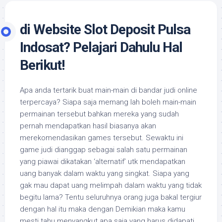
di Website Slot Deposit Pulsa
Indosat? Pelajari Dahulu Hal
Berikut!
Apa anda tertarik buat main-main di bandar judi online
terpercaya? Siapa saja memang lah boleh main-main
permainan tersebut bahkan mereka yang sudah
pernah mendapatkan hasil biasanya akan
merekomendasikan games tersebut. Sewaktu ini
game judi dianggap sebagai salah satu permainan
yang piawai dikatakan ‘alternatif’ utk mendapatkan
uang banyak dalam waktu yang singkat. Siapa yang
gak mau dapat uang melimpah dalam waktu yang tidak
begitu lama? Tentu seluruhnya orang juga bakal tergiur
dengan hal itu maka dengan Demikian maka kamu
mesti tahu menyangkut apa saja yang harus didapati