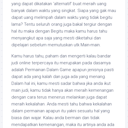
yang dapat dikatakan ‘alternatif’ buat meraih uang
banyak dalam waktu yang singkat. Siapa yang gak mau
dapat uang melimpah dalam waktu yang tidak begitu
lama? Tentu seluruh orang juga bakal tergiur dengan
hal itu maka dengan Begitu maka kamu harus tahu
menyangkut apa saja yang mesti diketahui dan
dipelajari sebelum memutuskan utk Main-main.
Kamu harus tahu, paham dan mengerti kalau bandar
judi online terpercaya itu merupakan pada dasarnya
adalah Permainan Dalam Game apapun jenisnya pasti
dapat ada yang kalah dan juga ada yang menang.
Dalam hal ini, kamu mesti sadar bahwa jika anda ikut
main judi, kamu tidak hanya akan meraih kemenangan
dengan cara terus menerus melainkan juga dapat
meraih kekalahan. Anda mesti tahu bahwa kekalahan
dalam permainan apapun itu yakni sesuatu hal yang
biasa dan wajar. Kalau anda bermain dan tidak
mendapatkan kemenangan, maka itu artinya anda ada