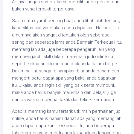
Artinya jangan sampai kamu memilih agen penipu dan
bukan yang terbukti terpercaya.
Salah satu syarat penting buat anda lihat ialah tentang
kapabilitas skill yang akan anda dapatkan. Hal sekill, itu
umumnya akan sangat ditentukan oleh seberapa
sering dan seberapa lama anda Bermain Terkecuali itu,
memang lah ada juga beberapa pengaruh lain yang
mempengaruhi skill dalam main-main judi online itu
seperti kekuatan pikiran atau otak anda dalam berpikir.
Dalam hal ini, sangat diharapkan biar anda paham dan
mengerti betul dapat apa yang bakal anda dapatkan
itu. Jikalau anda ingin skill yang baik serta mumpuni,
maka anda harus banyak main-main dan belajar juga
dari banyak sumber hal taktik dan teknik Permainan
Apabila memang kamu tertarik utk main permainan judi
online, anda harus paham dapat apa yang memang lah
anda dapat dapatkan. Terkecuali itu, ada beberapa
tahapan juga yang mesti anda laksanakan dengan baik