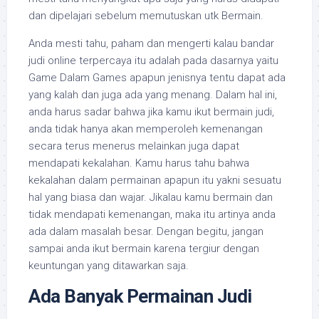
dan dipelajari sebelum memutuskan utk Bermain.
Anda mesti tahu, paham dan mengerti kalau bandar
judi online terpercaya itu adalah pada dasarnya yaitu
Game Dalam Games apapun jenisnya tentu dapat ada
yang kalah dan juga ada yang menang. Dalam hal ini,
anda harus sadar bahwa jika kamu ikut bermain judi,
anda tidak hanya akan memperoleh kemenangan
secara terus menerus melainkan juga dapat
mendapati kekalahan. Kamu harus tahu bahwa
kekalahan dalam permainan apapun itu yakni sesuatu
hal yang biasa dan wajar. Jikalau kamu bermain dan
tidak mendapati kemenangan, maka itu artinya anda
ada dalam masalah besar. Dengan begitu, jangan
sampai anda ikut bermain karena tergiur dengan
keuntungan yang ditawarkan saja.
Ada Banyak Permainan Judi