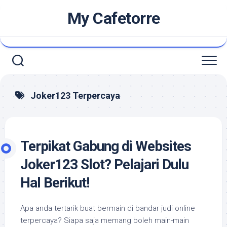
Skip
My Cafetorre
to
content
Joker123 Terpercaya
Terpikat Gabung di Websites
Joker123 Slot? Pelajari Dulu
Hal Berikut!
Apa anda tertarik buat bermain di bandar judi online
terpercaya? Siapa saja memang boleh main-main