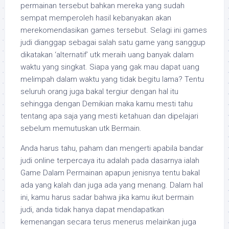
permainan tersebut bahkan mereka yang sudah
sempat memperoleh hasil kebanyakan akan
merekomendasikan games tersebut. Selagi ini games
judi dianggap sebagai salah satu game yang sanggup
dikatakan ‘alternatif’ utk meraih uang banyak dalam
waktu yang singkat. Siapa yang gak mau dapat uang
melimpah dalam waktu yang tidak begitu lama? Tentu
seluruh orang juga bakal tergiur dengan hal itu
sehingga dengan Demikian maka kamu mesti tahu
tentang apa saja yang mesti ketahuan dan dipelajari
sebelum memutuskan utk Bermain.
Anda harus tahu, paham dan mengerti apabila bandar
judi online terpercaya itu adalah pada dasarnya ialah
Game Dalam Permainan apapun jenisnya tentu bakal
ada yang kalah dan juga ada yang menang. Dalam hal
ini, kamu harus sadar bahwa jika kamu ikut bermain
judi, anda tidak hanya dapat mendapatkan
kemenangan secara terus menerus melainkan juga