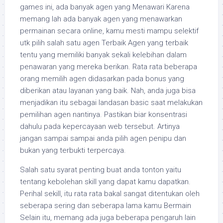
games ini, ada banyak agen yang Menawari Karena
memang lah ada banyak agen yang menawarkan
permainan secara online, kamu mesti mampu selektif
utk pilih salah satu agen Terbaik Agen yang terbaik
tentu yang memiliki banyak sekali kelebihan dalam
penawaran yang mereka berikan. Rata rata beberapa
orang memilih agen didasarkan pada bonus yang
diberikan atau layanan yang baik. Nah, anda juga bisa
menjadikan itu sebagai landasan basic saat melakukan
pemilihan agen nantinya. Pastikan biar konsentrasi
dahulu pada kepercayaan web tersebut. Artinya
jangan sampai sampai anda pilih agen penipu dan
bukan yang terbukti terpercaya.
Salah satu syarat penting buat anda tonton yaitu
tentang kebolehan skill yang dapat kamu dapatkan.
Perihal sekill, itu rata rata bakal sangat ditentukan oleh
seberapa sering dan seberapa lama kamu Bermain
Selain itu, memang ada juga beberapa pengaruh lain