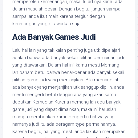
memperoleh kemenangan, maka itu artinya kamu ada
dalam masalah besar. Dengan begitu, jangan sampai
sampai anda ikut main karena tergiur dengan
keuntungan yang ditawarkan saja.
Ada Banyak Games Judi
Lalu hal lain yang tak kalah penting juga utk dipelajari
adalah bahwa ada banyak sekali pilihan permainan judi
yang ditawarkan. Dalam hal ini, kamu mesti Memang
lah paham betul bahwa benar-benar ada banyak sekali
pilihan game judi yang menjanjikan. Bila memang lah
ada banyak yang menjanjikan utk sanggup dipilih, anda
mesti mengerti betul dengan apa yang akan kamu
dapatkan Kemudian Karena memang lah ada banyak
game judi yang dapat dimainkan, maka ini haruslah
mampu memberikan kamu pengertin bahwa yang
namanya judi itu ada beragam type permainannya.
Karena begitu, hal yang mesti anda lakukan merupakan