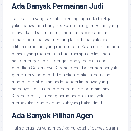
Ada Banyak Permainan Judi
Lalu hal lain yang tak kalah penting juga utk dipelajari
yakni bahwa ada banyak sekali pilihan games judi yang
ditawarkan. Dalam hal ini, anda harus Memang lah
paham betul bahwa memang lah ada banyak sekali
pilihan game judi yang menjanjikan. Kalau memang ada
banyak yang menjanjikan buat mampu dipilih, anda
harus mengerti betul dengan apa yang akan anda
dapatkan Seterusnya Karena benar-benar ada banyak
game judi yang dapat dimainkan, maka ini haruslah
mampu memberikan anda pengertin bahwa yang
namanya judi itu ada bermacam tipe permainannya.
Karena begitu, hal yang harus anda lakukan yakni
memastikan games manakah yang bakal dipilih.
Ada Banyak Pilihan Agen
Hal seterusnya yang mesti kamu ketahui bahwa dalam