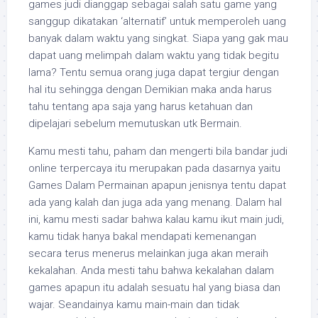
games judi dianggap sebagai salah satu game yang
sanggup dikatakan ‘alternatif’ untuk memperoleh uang
banyak dalam waktu yang singkat. Siapa yang gak mau
dapat uang melimpah dalam waktu yang tidak begitu
lama? Tentu semua orang juga dapat tergiur dengan
hal itu sehingga dengan Demikian maka anda harus
tahu tentang apa saja yang harus ketahuan dan
dipelajari sebelum memutuskan utk Bermain.
Kamu mesti tahu, paham dan mengerti bila bandar judi
online terpercaya itu merupakan pada dasarnya yaitu
Games Dalam Permainan apapun jenisnya tentu dapat
ada yang kalah dan juga ada yang menang. Dalam hal
ini, kamu mesti sadar bahwa kalau kamu ikut main judi,
kamu tidak hanya bakal mendapati kemenangan
secara terus menerus melainkan juga akan meraih
kekalahan. Anda mesti tahu bahwa kekalahan dalam
games apapun itu adalah sesuatu hal yang biasa dan
wajar. Seandainya kamu main-main dan tidak