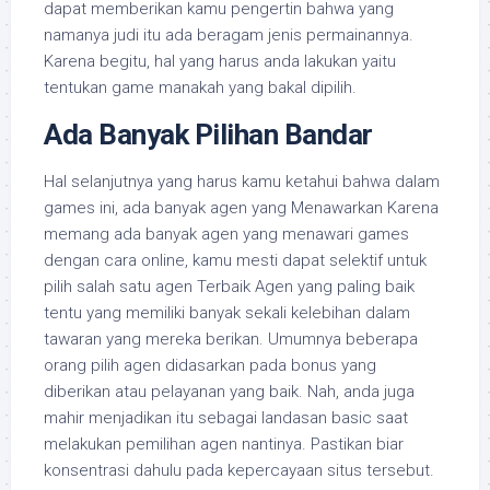
dapat memberikan kamu pengertin bahwa yang
namanya judi itu ada beragam jenis permainannya.
Karena begitu, hal yang harus anda lakukan yaitu
tentukan game manakah yang bakal dipilih.
Ada Banyak Pilihan Bandar
Hal selanjutnya yang harus kamu ketahui bahwa dalam
games ini, ada banyak agen yang Menawarkan Karena
memang ada banyak agen yang menawari games
dengan cara online, kamu mesti dapat selektif untuk
pilih salah satu agen Terbaik Agen yang paling baik
tentu yang memiliki banyak sekali kelebihan dalam
tawaran yang mereka berikan. Umumnya beberapa
orang pilih agen didasarkan pada bonus yang
diberikan atau pelayanan yang baik. Nah, anda juga
mahir menjadikan itu sebagai landasan basic saat
melakukan pemilihan agen nantinya. Pastikan biar
konsentrasi dahulu pada kepercayaan situs tersebut.