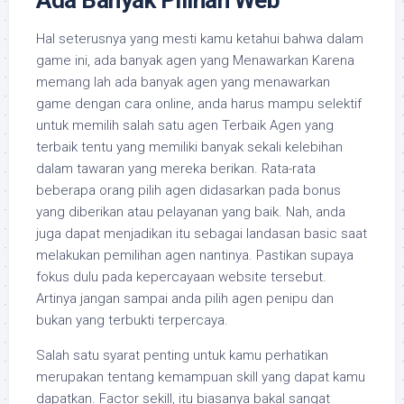
Ada Banyak Pilihan Web
Hal seterusnya yang mesti kamu ketahui bahwa dalam
game ini, ada banyak agen yang Menawarkan Karena
memang lah ada banyak agen yang menawarkan
game dengan cara online, anda harus mampu selektif
untuk memilih salah satu agen Terbaik Agen yang
terbaik tentu yang memiliki banyak sekali kelebihan
dalam tawaran yang mereka berikan. Rata-rata
beberapa orang pilih agen didasarkan pada bonus
yang diberikan atau pelayanan yang baik. Nah, anda
juga dapat menjadikan itu sebagai landasan basic saat
melakukan pemilihan agen nantinya. Pastikan supaya
fokus dulu pada kepercayaan website tersebut.
Artinya jangan sampai anda pilih agen penipu dan
bukan yang terbukti terpercaya.
Salah satu syarat penting untuk kamu perhatikan
merupakan tentang kemampuan skill yang dapat kamu
dapatkan. Factor sekill, itu biasanya bakal sangat