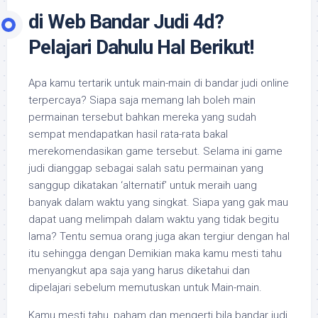
di Web Bandar Judi 4d?
Pelajari Dahulu Hal Berikut!
Apa kamu tertarik untuk main-main di bandar judi online
terpercaya? Siapa saja memang lah boleh main
permainan tersebut bahkan mereka yang sudah
sempat mendapatkan hasil rata-rata bakal
merekomendasikan game tersebut. Selama ini game
judi dianggap sebagai salah satu permainan yang
sanggup dikatakan ‘alternatif’ untuk meraih uang
banyak dalam waktu yang singkat. Siapa yang gak mau
dapat uang melimpah dalam waktu yang tidak begitu
lama? Tentu semua orang juga akan tergiur dengan hal
itu sehingga dengan Demikian maka kamu mesti tahu
menyangkut apa saja yang harus diketahui dan
dipelajari sebelum memutuskan untuk Main-main.
Kamu mesti tahu, paham dan mengerti bila bandar judi