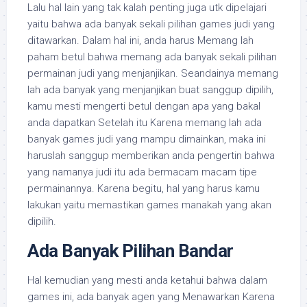
Lalu hal lain yang tak kalah penting juga utk dipelajari
yaitu bahwa ada banyak sekali pilihan games judi yang
ditawarkan. Dalam hal ini, anda harus Memang lah
paham betul bahwa memang ada banyak sekali pilihan
permainan judi yang menjanjikan. Seandainya memang
lah ada banyak yang menjanjikan buat sanggup dipilih,
kamu mesti mengerti betul dengan apa yang bakal
anda dapatkan Setelah itu Karena memang lah ada
banyak games judi yang mampu dimainkan, maka ini
haruslah sanggup memberikan anda pengertin bahwa
yang namanya judi itu ada bermacam macam tipe
permainannya. Karena begitu, hal yang harus kamu
lakukan yaitu memastikan games manakah yang akan
dipilih.
Ada Banyak Pilihan Bandar
Hal kemudian yang mesti anda ketahui bahwa dalam
games ini, ada banyak agen yang Menawarkan Karena