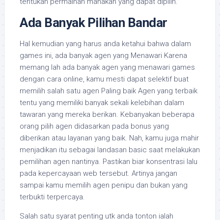
tentukan permainan manakah yang dapat dipilih.
Ada Banyak Pilihan Bandar
Hal kemudian yang harus anda ketahui bahwa dalam
games ini, ada banyak agen yang Menawari Karena
memang lah ada banyak agen yang menawari games
dengan cara online, kamu mesti dapat selektif buat
memilih salah satu agen Paling baik Agen yang terbaik
tentu yang memiliki banyak sekali kelebihan dalam
tawaran yang mereka berikan. Kebanyakan beberapa
orang pilih agen didasarkan pada bonus yang
diberikan atau layanan yang baik. Nah, kamu juga mahir
menjadikan itu sebagai landasan basic saat melakukan
pemilihan agen nantinya. Pastikan biar konsentrasi lalu
pada kepercayaan web tersebut. Artinya jangan
sampai kamu memilih agen penipu dan bukan yang
terbukti terpercaya.
Salah satu syarat penting utk anda tonton ialah