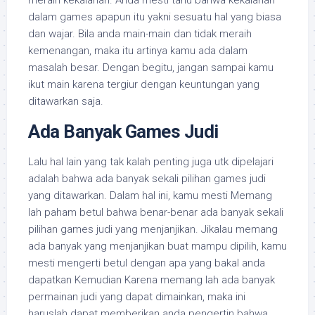
meraih kekalahan. Anda mesti tahu bahwa kekalahan
dalam games apapun itu yakni sesuatu hal yang biasa
dan wajar. Bila anda main-main dan tidak meraih
kemenangan, maka itu artinya kamu ada dalam
masalah besar. Dengan begitu, jangan sampai kamu
ikut main karena tergiur dengan keuntungan yang
ditawarkan saja.
Ada Banyak Games Judi
Lalu hal lain yang tak kalah penting juga utk dipelajari
adalah bahwa ada banyak sekali pilihan games judi
yang ditawarkan. Dalam hal ini, kamu mesti Memang
lah paham betul bahwa benar-benar ada banyak sekali
pilihan games judi yang menjanjikan. Jikalau memang
ada banyak yang menjanjikan buat mampu dipilih, kamu
mesti mengerti betul dengan apa yang bakal anda
dapatkan Kemudian Karena memang lah ada banyak
permainan judi yang dapat dimainkan, maka ini
haruslah dapat memberikan anda pengertin bahwa