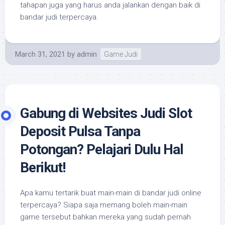
tahapan juga yang harus anda jalankan dengan baik di
bandar judi terpercaya.
March 31, 2021
by
admin
Game Judi
Gabung di Websites Judi Slot
Deposit Pulsa Tanpa
Potongan? Pelajari Dulu Hal
Berikut!
Apa kamu tertarik buat main-main di bandar judi online
terpercaya? Siapa saja memang boleh main-main
game tersebut bahkan mereka yang sudah pernah