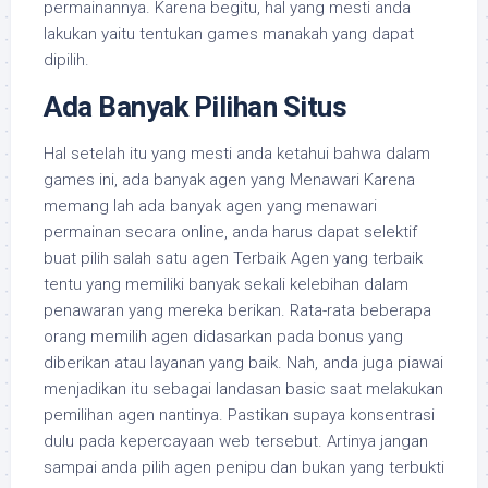
permainannya. Karena begitu, hal yang mesti anda
lakukan yaitu tentukan games manakah yang dapat
dipilih.
Ada Banyak Pilihan Situs
Hal setelah itu yang mesti anda ketahui bahwa dalam
games ini, ada banyak agen yang Menawari Karena
memang lah ada banyak agen yang menawari
permainan secara online, anda harus dapat selektif
buat pilih salah satu agen Terbaik Agen yang terbaik
tentu yang memiliki banyak sekali kelebihan dalam
penawaran yang mereka berikan. Rata-rata beberapa
orang memilih agen didasarkan pada bonus yang
diberikan atau layanan yang baik. Nah, anda juga piawai
menjadikan itu sebagai landasan basic saat melakukan
pemilihan agen nantinya. Pastikan supaya konsentrasi
dulu pada kepercayaan web tersebut. Artinya jangan
sampai anda pilih agen penipu dan bukan yang terbukti