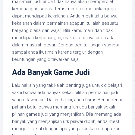
main-main judi, anda tidak hanya akan memperoleh
kemenangan secara terus menerus melainkan juga
dapat mendapati kekalahan. Anda mesti tahu bahwa
kekalahan dalam permainan apapun itu ialah sesuatu
hal yang biasa dan wajar. Bila kamu main dan tidak
mendapati kemenangan, maka itu artinya anda ada
dalam masalah besar. Dengan begitu, jangan sampai
sampai anda ikut main karena tergiur dengan
keuntungan yang ditawarkan saja.
Ada Banyak Game Judi
Lalu hal lain yang tak kalah penting juga untuk dipelajari
yakni bahwa ada banyak sekali pilihan permainan judi
yang ditawarkan. Dalam hal ini, anda harus Benar-benar
paham betul bahwa memang lah ada banyak sekali
pilihan games judi yang menjanjikan. Bila memang ada
banyak yang menjanjikan utk piawai dipilih, anda mesti
mengerti betul dengan apa yang akan kamu dapatkan