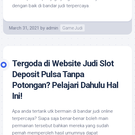
dengan baik di bandar judi terpercaya.
March 31, 2021
by
admin
Game Judi
Tergoda di Website Judi Slot
Deposit Pulsa Tanpa
Potongan? Pelajari Dahulu Hal
Ini!
Apa anda tertarik utk bermain di bandar judi online
terpercaya? Siapa saja benar-benar boleh main
permainan tersebut bahkan mereka yang sudah
pernah memperoleh hasil umumnya dapat