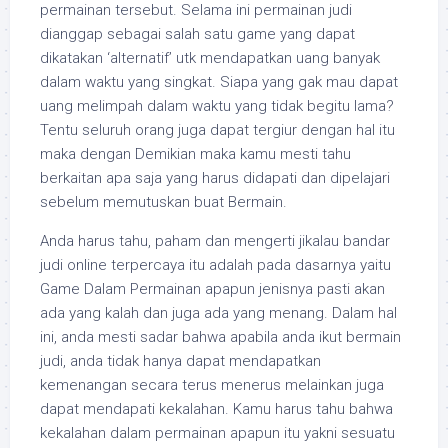
permainan tersebut. Selama ini permainan judi
dianggap sebagai salah satu game yang dapat
dikatakan ‘alternatif’ utk mendapatkan uang banyak
dalam waktu yang singkat. Siapa yang gak mau dapat
uang melimpah dalam waktu yang tidak begitu lama?
Tentu seluruh orang juga dapat tergiur dengan hal itu
maka dengan Demikian maka kamu mesti tahu
berkaitan apa saja yang harus didapati dan dipelajari
sebelum memutuskan buat Bermain.
Anda harus tahu, paham dan mengerti jikalau bandar
judi online terpercaya itu adalah pada dasarnya yaitu
Game Dalam Permainan apapun jenisnya pasti akan
ada yang kalah dan juga ada yang menang. Dalam hal
ini, anda mesti sadar bahwa apabila anda ikut bermain
judi, anda tidak hanya dapat mendapatkan
kemenangan secara terus menerus melainkan juga
dapat mendapati kekalahan. Kamu harus tahu bahwa
kekalahan dalam permainan apapun itu yakni sesuatu