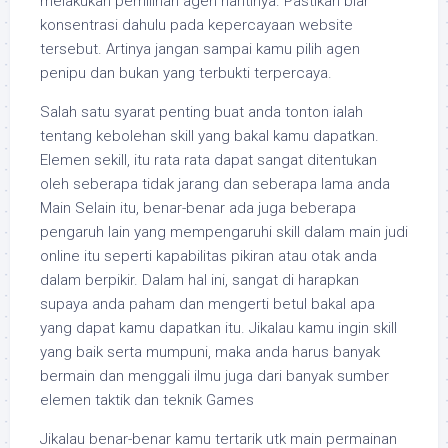
melakukan pemilihan agen nantinya. Pastikan biar
konsentrasi dahulu pada kepercayaan website
tersebut. Artinya jangan sampai kamu pilih agen
penipu dan bukan yang terbukti terpercaya.
Salah satu syarat penting buat anda tonton ialah
tentang kebolehan skill yang bakal kamu dapatkan.
Elemen sekill, itu rata rata dapat sangat ditentukan
oleh seberapa tidak jarang dan seberapa lama anda
Main Selain itu, benar-benar ada juga beberapa
pengaruh lain yang mempengaruhi skill dalam main judi
online itu seperti kapabilitas pikiran atau otak anda
dalam berpikir. Dalam hal ini, sangat di harapkan
supaya anda paham dan mengerti betul bakal apa
yang dapat kamu dapatkan itu. Jikalau kamu ingin skill
yang baik serta mumpuni, maka anda harus banyak
bermain dan menggali ilmu juga dari banyak sumber
elemen taktik dan teknik Games
Jikalau benar-benar kamu tertarik utk main permainan