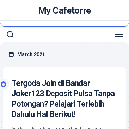
Skip
My Cafetorre
to
content
March 2021
Tergoda Join di Bandar
Joker123 Deposit Pulsa Tanpa
Potongan? Pelajari Terlebih
Dahulu Hal Berikut!
Apa kamu tertarik buat main di bandar judi online