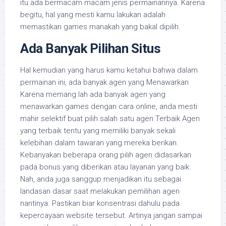
itu ada bermacam macam jenis permainannya. Karena
begitu, hal yang mesti kamu lakukan adalah
memastikan games manakah yang bakal dipilih.
Ada Banyak Pilihan Situs
Hal kemudian yang harus kamu ketahui bahwa dalam
permainan ini, ada banyak agen yang Menawarkan
Karena memang lah ada banyak agen yang
menawarkan games dengan cara online, anda mesti
mahir selektif buat pilih salah satu agen Terbaik Agen
yang terbaik tentu yang memiliki banyak sekali
kelebihan dalam tawaran yang mereka berikan.
Kebanyakan beberapa orang pilih agen didasarkan
pada bonus yang diberikan atau layanan yang baik.
Nah, anda juga sanggup menjadikan itu sebagai
landasan dasar saat melakukan pemilihan agen
nantinya. Pastikan biar konsentrasi dahulu pada
kepercayaan website tersebut. Artinya jangan sampai