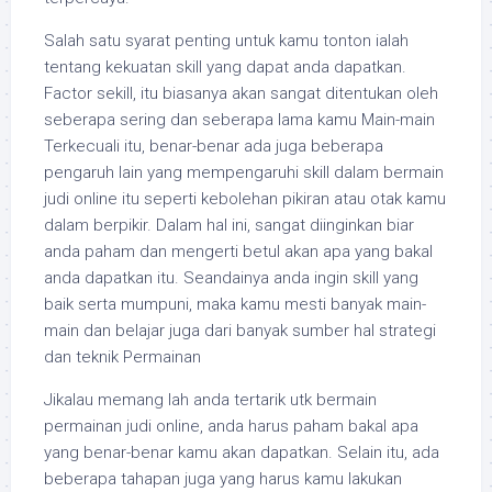
Salah satu syarat penting untuk kamu tonton ialah
tentang kekuatan skill yang dapat anda dapatkan.
Factor sekill, itu biasanya akan sangat ditentukan oleh
seberapa sering dan seberapa lama kamu Main-main
Terkecuali itu, benar-benar ada juga beberapa
pengaruh lain yang mempengaruhi skill dalam bermain
judi online itu seperti kebolehan pikiran atau otak kamu
dalam berpikir. Dalam hal ini, sangat diinginkan biar
anda paham dan mengerti betul akan apa yang bakal
anda dapatkan itu. Seandainya anda ingin skill yang
baik serta mumpuni, maka kamu mesti banyak main-
main dan belajar juga dari banyak sumber hal strategi
dan teknik Permainan
Jikalau memang lah anda tertarik utk bermain
permainan judi online, anda harus paham bakal apa
yang benar-benar kamu akan dapatkan. Selain itu, ada
beberapa tahapan juga yang harus kamu lakukan