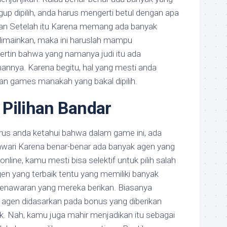
up dipilih, anda harus mengerti betul dengan apa
an Setelah itu Karena memang ada banyak
dimainkan, maka ini haruslah mampu
tin bahwa yang namanya judi itu ada
nnya. Karena begitu, hal yang mesti anda
an games manakah yang bakal dipilih.
Pilihan Bandar
rus anda ketahui bahwa dalam game ini, ada
wari Karena benar-benar ada banyak agen yang
line, kamu mesti bisa selektif untuk pilih salah
gen yang terbaik tentu yang memiliki banyak
 penawaran yang mereka berikan. Biasanya
 agen didasarkan pada bonus yang diberikan
k. Nah, kamu juga mahir menjadikan itu sebagai