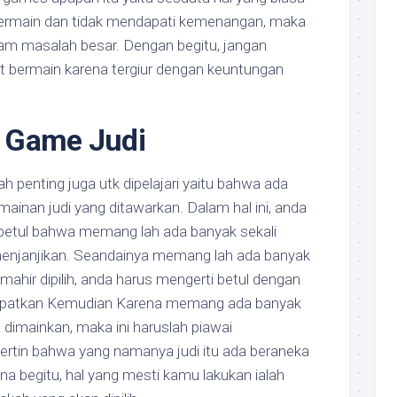
bermain dan tidak mendapati kemenangan, maka
lam masalah besar. Dengan begitu, jangan
t bermain karena tergiur dengan keuntungan
 Game Judi
lah penting juga utk dipelajari yaitu bahwa ada
rmainan judi yang ditawarkan. Dalam hal ini, anda
tul bahwa memang lah ada banyak sekali
 menjanjikan. Seandainya memang lah ada banyak
mahir dipilih, anda harus mengerti betul dengan
apatkan Kemudian Karena memang ada banyak
dimainkan, maka ini haruslah piawai
tin bahwa yang namanya judi itu ada beraneka
na begitu, hal yang mesti kamu lakukan ialah