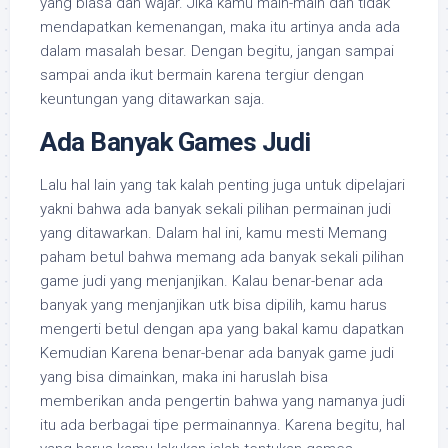
yang biasa dan wajar. Jika kamu main-main dan tidak
mendapatkan kemenangan, maka itu artinya anda ada
dalam masalah besar. Dengan begitu, jangan sampai
sampai anda ikut bermain karena tergiur dengan
keuntungan yang ditawarkan saja.
Ada Banyak Games Judi
Lalu hal lain yang tak kalah penting juga untuk dipelajari
yakni bahwa ada banyak sekali pilihan permainan judi
yang ditawarkan. Dalam hal ini, kamu mesti Memang
paham betul bahwa memang ada banyak sekali pilihan
game judi yang menjanjikan. Kalau benar-benar ada
banyak yang menjanjikan utk bisa dipilih, kamu harus
mengerti betul dengan apa yang bakal kamu dapatkan
Kemudian Karena benar-benar ada banyak game judi
yang bisa dimainkan, maka ini haruslah bisa
memberikan anda pengertin bahwa yang namanya judi
itu ada berbagai tipe permainannya. Karena begitu, hal