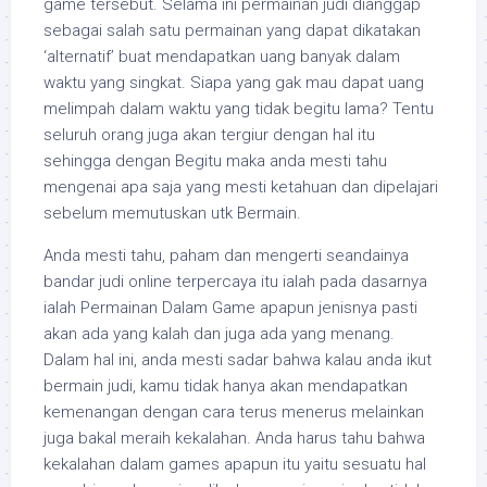
game tersebut. Selama ini permainan judi dianggap
sebagai salah satu permainan yang dapat dikatakan
‘alternatif’ buat mendapatkan uang banyak dalam
waktu yang singkat. Siapa yang gak mau dapat uang
melimpah dalam waktu yang tidak begitu lama? Tentu
seluruh orang juga akan tergiur dengan hal itu
sehingga dengan Begitu maka anda mesti tahu
mengenai apa saja yang mesti ketahuan dan dipelajari
sebelum memutuskan utk Bermain.
Anda mesti tahu, paham dan mengerti seandainya
bandar judi online terpercaya itu ialah pada dasarnya
ialah Permainan Dalam Game apapun jenisnya pasti
akan ada yang kalah dan juga ada yang menang.
Dalam hal ini, anda mesti sadar bahwa kalau anda ikut
bermain judi, kamu tidak hanya akan mendapatkan
kemenangan dengan cara terus menerus melainkan
juga bakal meraih kekalahan. Anda harus tahu bahwa
kekalahan dalam games apapun itu yaitu sesuatu hal