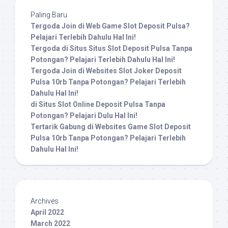
Paling Baru
Tergoda Join di Web Game Slot Deposit Pulsa?
Pelajari Terlebih Dahulu Hal Ini!
Tergoda di Situs Situs Slot Deposit Pulsa Tanpa
Potongan? Pelajari Terlebih Dahulu Hal Ini!
Tergoda Join di Websites Slot Joker Deposit
Pulsa 10rb Tanpa Potongan? Pelajari Terlebih
Dahulu Hal Ini!
di Situs Slot Online Deposit Pulsa Tanpa
Potongan? Pelajari Dulu Hal Ini!
Tertarik Gabung di Websites Game Slot Deposit
Pulsa 10rb Tanpa Potongan? Pelajari Terlebih
Dahulu Hal Ini!
Archives
April 2022
March 2022