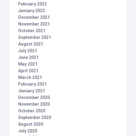
February 2022
January 2022
December 2021
November 2021
October 2021
September 2021
August 2021
July 2021
June 2021
May 2021
April 2021
March 2021
February 2021
January 2021
December 2020
November 2020
October 2020
September 2020
August 2020
July 2020