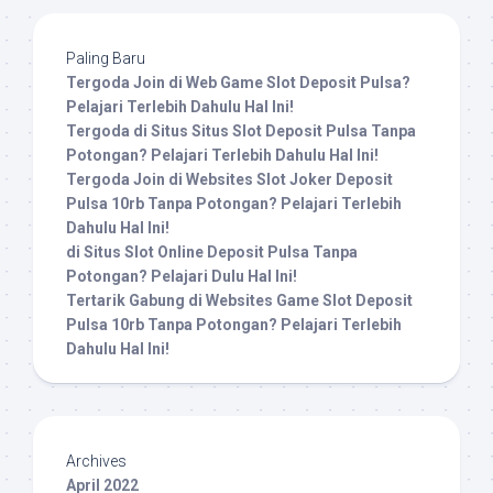
Paling Baru
Tergoda Join di Web Game Slot Deposit Pulsa?
Pelajari Terlebih Dahulu Hal Ini!
Tergoda di Situs Situs Slot Deposit Pulsa Tanpa
Potongan? Pelajari Terlebih Dahulu Hal Ini!
Tergoda Join di Websites Slot Joker Deposit
Pulsa 10rb Tanpa Potongan? Pelajari Terlebih
Dahulu Hal Ini!
di Situs Slot Online Deposit Pulsa Tanpa
Potongan? Pelajari Dulu Hal Ini!
Tertarik Gabung di Websites Game Slot Deposit
Pulsa 10rb Tanpa Potongan? Pelajari Terlebih
Dahulu Hal Ini!
Archives
April 2022