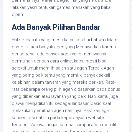
permainannya. Karena begitu, hal yang harus anda
lakukan yakni tentukan games manakah yang bakal
dipilih.
Ada Banyak Pilihan Bandar
Hal setelah itu yang mesti kamu ketahui bahwa dalam
game ini, ada banyak agen yang Menawarkan Karena
benar-benar ada banyak agen yang menawarkan
permainan dengan cara online, kamu mesti bisa
selektif untuk memilih salah satu agen Terbaik Agen
yang paling baik tentu yang memiliki banyak sekali
kelebihan dalam tawaran yang mereka berikan. Rata-
rata beberapa orang pilih agen didasarkan pada bonus
yang diberikan atau layanan yang baik. Nah, kamu juga
piawai menjadikan itu sebagai landasan basic saat
melakukan pemilihan agen nantinya. Pastikan agar
konsentrasi dahulu pada kepercayaan website
tersebut. Artinya jangan sampai sampai anda memilih
agen penipu dan bukan yang terbukti terpercaya.