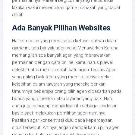
permainannya. Karena begitu, hal yang harus anda
lakukan yakni menentukan game manakah yang dapat
dipilih.
Ada Banyak Pilihan Websites
Hal kemudian yang mesti anda ketahui bahwa dalam
game ini, ada banyak agen yang Menawarkan Karena
memang lah ada banyak agen yang menawarkan
permainan dengan cara online, kamu harus piawai
selektif untuk memilih salah satu agen Terbaik Agen
yang paling baik tentu yang memiliki banyak sekali
kelebihan dalam tawaran yang mereka berikan.
Umumnya beberapa orang pilih agen didasarkan pada
bonus yang diberikan atau layanan yang baik. Nah,
anda juga sanggup menjadikan itu sebagai landasan
basic saat melakukan pemilihan agen nantinya.
Pastikan agar konsentrasi dulu pada kepercayaan
situs tersebut. Artinya jangan sampai kamu pilih agen
penipu dan bukan yang terbukti terpercaya.