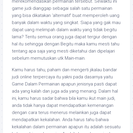
merekomendasikan permainan tersebut. Sewaktu ini
game judi dianggap sebagai salah satu permainan
yang bisa dikatakan ‘alternatif’ buat memperoleh uang
banyak dalam waktu yang singkat. Siapa yang gak mau
dapat uang melimpah dalam waktu yang tidak begitu
lama? Tentu semua orang juga dapat tergiur dengan
hal itu sehingga dengan Begitu maka kamu mesti tahu
tentang apa saja yang mesti diketahui dan dipelajari
sebelum memutuskan utk Main-main.
Kamu harus tahu, paham dan mengerti jikalau bandar
judi online terpercaya itu yakni pada dasarnya yaitu
Game Dalam Permainan apapun jenisnya pasti dapat
ada yang kalah dan juga ada yang menang. Dalam hal
ini, kamu harus sadar bahwa bila kamu ikut main judi,
anda tidak hanya dapat mendapatkan kemenangan
dengan cara terus menerus melainkan juga dapat
mendapatkan kekalahan. Anda harus tahu bahwa
kekalahan dalam permainan apapun itu adalah sesuatu