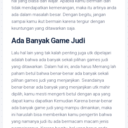
hal yang biasa dan wajar. Apabila kamu bermain dan
tidak mendapatkan kemenangan, maka itu artinya anda
ada dalam masalah besar. Dengan begitu, jangan
sampai kamu ikut bermain karena tergiur dengan
keuntungan yang ditawarkan saja.
Ada Banyak Game Judi
Lalu hal lain yang tak kalah penting juga utk dipelajari
adalah bahwa ada banyak sekali pilihan games judi
yang ditawarkan. Dalam hal ini, anda harus Memang lah
paham betul bahwa benar-benar ada banyak sekali
pilihan games judi yang menjanjikan. Seandainya
benar-benar ada banyak yang menjanjikan utk mahir
dipilih, kamu mesti mengerti betul dengan apa yang
dapat kamu dapatkan Kemudian Karena benar-benar
ada banyak game judi yang mampu dimainkan, maka
ini haruslah bisa memberikan kamu pengertin bahwa
yang namanya judi itu ada bermacam macam jenis