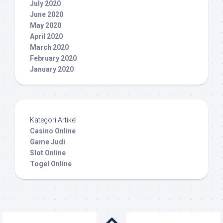
July 2020
June 2020
May 2020
April 2020
March 2020
February 2020
January 2020
Kategori Artikel
Casino Online
Game Judi
Slot Online
Togel Online