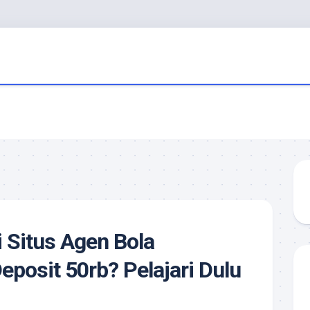
 Situs Agen Bola
eposit 50rb? Pelajari Dulu