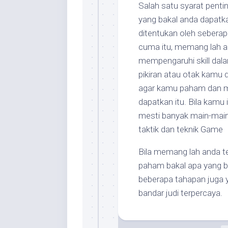
Salah satu syarat pentin
yang bakal anda dapatkan
ditentukan oleh sebera
cuma itu, memang lah a
mempengaruhi skill dala
pikiran atau otak kamu d
agar kamu paham dan me
dapatkan itu. Bila kamu 
mesti banyak main-main
taktik dan teknik Game
Bila memang lah anda te
paham bakal apa yang be
beberapa tahapan juga 
bandar judi terpercaya.