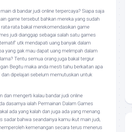
main di bandar judi online terpercaya? Siapa saja
ain game tersebut bahkan mereka yang sudah
 rata-rata bakal merekomendasikan game
ames judi dianggap sebagai salah satu games
lternatif’ utk mendapati uang banyak dalam
apa yang gak mau dapat uang melimpah dalam
 lama? Tentu semua orang juga bakal tergiur
ngan Begitu maka anda mesti tahu berkaitan apa
i dan dipelajari sebelum memutuskan untuk
dan mengerti kalau bandar judi online
pada dasarnya ialah Permainan Dalam Games
akal ada yang kalah dan juga ada yang menang.
us sadar bahwa seandainya kamu ikut main judi,
 memperoleh kemenangan secara terus menerus