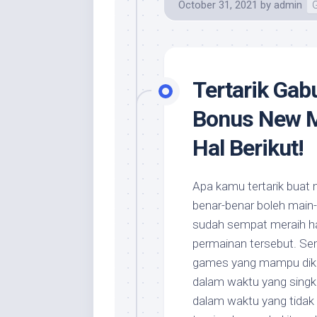
October 31, 2021
by
admin
Tertarik Gab
Bonus New M
Hal Berikut!
Apa kamu tertarik buat m
benar-benar boleh main
sudah sempat meraih h
permainan tersebut. Sem
games yang mampu dikat
dalam waktu yang singk
dalam waktu yang tidak 