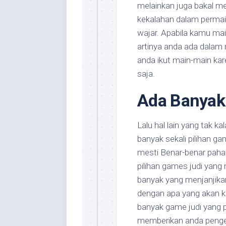
melainkan juga bakal 
kekalahan dalam permain
wajar. Apabila kamu ma
artinya anda ada dalam
anda ikut main-main ka
saja.
Ada Banyak
Lalu hal lain yang tak k
banyak sekali pilihan ga
mesti Benar-benar paha
pilihan games judi yan
banyak yang menjanjikan 
dengan apa yang akan
banyak game judi yang p
memberikan anda penger