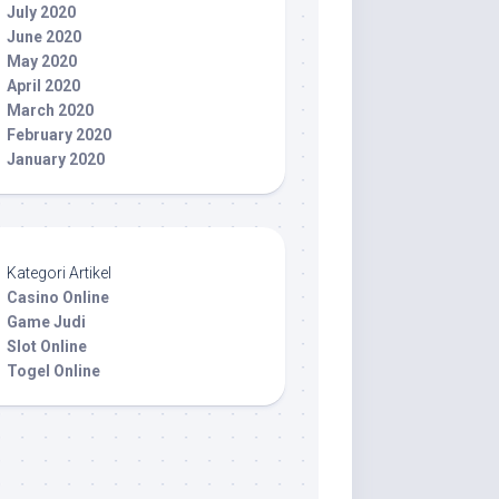
July 2020
June 2020
May 2020
April 2020
March 2020
February 2020
January 2020
Kategori Artikel
Casino Online
Game Judi
Slot Online
Togel Online