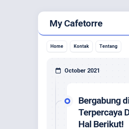
Skip
My Cafetorre
to
content
Home
Kontak
Tentang
October 2021
Bergabung di
Terpercaya D
Hal Berikut!