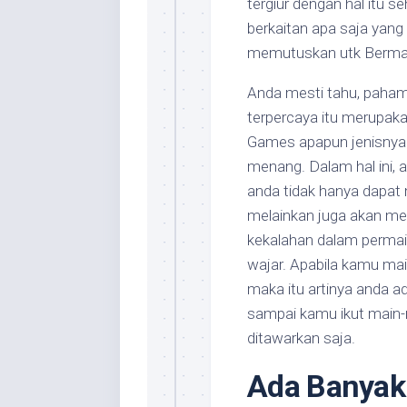
tergiur dengan hal itu 
berkaitan apa saja yang 
memutuskan utk Berma
Anda mesti tahu, paham 
terpercaya itu merupa
Games apapun jenisnya 
menang. Dalam hal ini, 
anda tidak hanya dapa
melainkan juga akan me
kekalahan dalam permain
wajar. Apabila kamu ma
maka itu artinya anda a
sampai kamu ikut main-
ditawarkan saja.
Ada Banyak