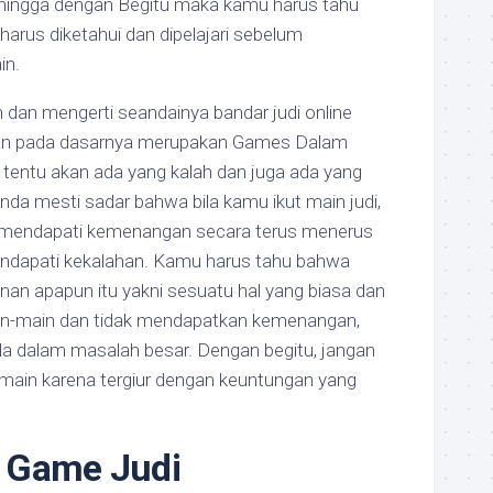
sehingga dengan Begitu maka kamu harus tahu
harus diketahui dan dipelajari sebelum
in.
dan mengerti seandainya bandar judi online
kan pada dasarnya merupakan Games Dalam
tentu akan ada yang kalah dan juga ada yang
anda mesti sadar bahwa bila kamu ikut main judi,
t mendapati kemenangan secara terus menerus
ndapati kekalahan. Kamu harus tahu bahwa
an apapun itu yakni sesuatu hal yang biasa dan
in-main dan tidak mendapatkan kemenangan,
da dalam masalah besar. Dengan begitu, jangan
main karena tergiur dengan keuntungan yang
 Game Judi