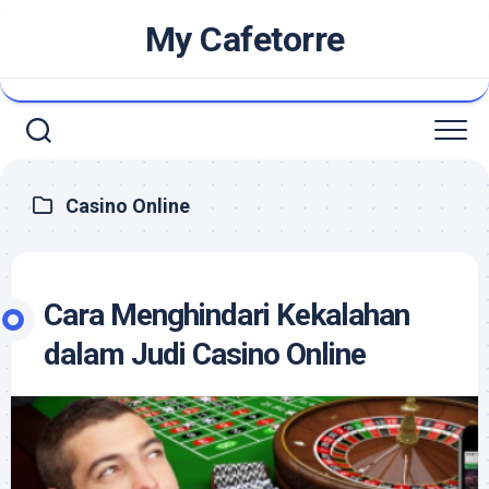
Skip
My Cafetorre
to
content
Casino Online
Cara Menghindari Kekalahan
dalam Judi Casino Online