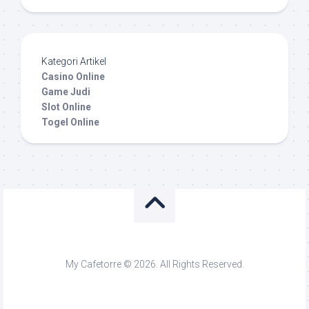
Kategori Artikel
Casino Online
Game Judi
Slot Online
Togel Online
My Cafetorre © 2026. All Rights Reserved.