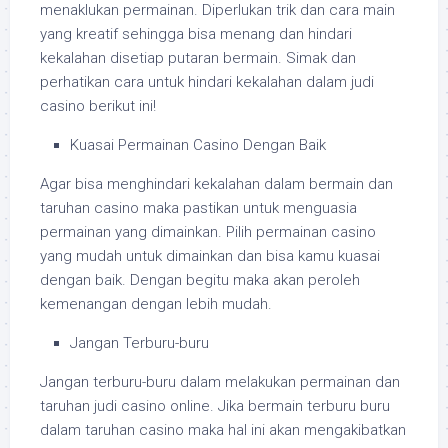
menaklukan permainan. Diperlukan trik dan cara main
yang kreatif sehingga bisa menang dan hindari
kekalahan disetiap putaran bermain. Simak dan
perhatikan cara untuk hindari kekalahan dalam judi
casino berikut ini!
Kuasai Permainan Casino Dengan Baik
Agar bisa menghindari kekalahan dalam bermain dan
taruhan casino maka pastikan untuk menguasia
permainan yang dimainkan. Pilih permainan casino
yang mudah untuk dimainkan dan bisa kamu kuasai
dengan baik. Dengan begitu maka akan peroleh
kemenangan dengan lebih mudah.
Jangan Terburu-buru
Jangan terburu-buru dalam melakukan permainan dan
taruhan judi casino online. Jika bermain terburu buru
dalam taruhan casino maka hal ini akan mengakibatkan