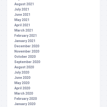
August 2021
July 2021
June 2021
May 2021
April 2021
March 2021
February 2021
January 2021
December 2020
November 2020
October 2020
September 2020
August 2020
July 2020
June 2020
May 2020
April 2020
March 2020
February 2020
January 2020