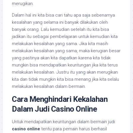
merugikan.
Dalam hal ini kita bisa cari tahu apa saja sebenarnya
kesalahan yang selama ini banyak dilakukan oleh
banyak orang. Lalu kemudian setelah itu kita bisa
jadikan itu sebagai pembelajaran untuk kemudian kita
melakukan kesalahan yang sama. Jika kita masih
melakukan kesalahan yang sama, maka kerugian besar
yang pastinya akan kita dapatkan karena kita tidak
mungkin bisa mendapatkan keuntungan jika kita terus
melakukan kesalahan. Justru itu yang akan merugikan
kita dan tidak mungkin kita bisa menang jika kita selalu
melakukan kesalahan dalam bermain.
Cara Menghindari Kekalahan
Dalam Judi Casino Online
Untuk mendapatkan keuntungan dalam bermain judi
casino online
tentu para pemain harus berhasil