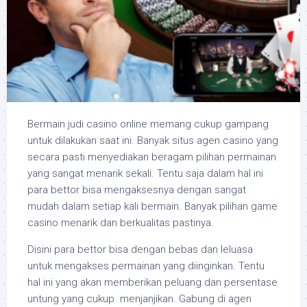
Bermain judi casino online memang cukup gampang
untuk dilakukan saat ini. Banyak situs agen casino yang
secara pasti menyediakan beragam pilihan permainan
yang sangat menarik sekali. Tentu saja dalam hal ini
para bettor bisa mengaksesnya dengan sangat
mudah dalam setiap kali bermain. Banyak pilihan game
casino menarik dan berkualitas pastinya.
Disini para bettor bisa dengan bebas dan leluasa
untuk mengakses permainan yang diinginkan. Tentu
hal ini yang akan memberikan peluang dan persentase
untung yang cukup menjanjikan. Gabung di agen