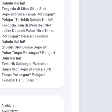
Dahulu Hal Ini!
Tergoda di Situs Situs Slot
Deposit Pulsa Tanpa Potongan?
Pelajari Terlebih Dahulu Hal Ini!
Tergoda Join di Websites Slot
Joker Deposit Pulsa 10rb Tanpa
Potongan? Pelajari Terlebih
Dahulu Hal Ini!
di Situs Slot Online Deposit
Pulsa Tanpa Potongan? Pelajari
Dulu Hal Ini!
Tertarik Gabung di Websites
Game Slot Deposit Pulsa 10rb
Tanpa Potongan? Pelajari
Terlebih Dahulu Hal Ini!
Archives
April 2022