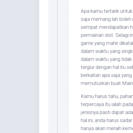
Apa kamu tertarik untuk 
saja memang lah boleh
sempat mendapatkan ha
permainan slot. Selagi i
game yang mahir dikata
dalam waktu yang singk
dalam waktu yang tidak
tergiur dengan hal itu 
berkaitan apa saja yang 
memutuskan buat Main
Kamu harus tahu, paham 
terpercaya itu ialah p
jenisnya pasti dapat a
hal ini, anda harus sada
hanya akan meraih kem