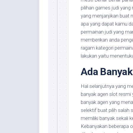
pilihan games judi yang
yang menjanjikan buat m
apa yang dapat kamu 
permainan judi yang ma
memberikan anda penger
ragam kategori permaina
lakukan yaitu menentuk
Ada Banyak 
Hal selanjutnya yang me
banyak agen slot resm
banyak agen yang menaw
selektif buat pilih sala
memiliki banyak sekali 
Kebanyakan beberapa o