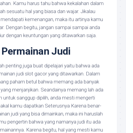
lahan. Kamu harus tahu bahwa kekalahan dalam
ah sesuatu hal yang biasa dan wajar. Jikalau
 mendapati kemenangan, maka itu artinya kamu
r. Dengan begitu, jangan sampai sampai anda
giur dengan keuntungan yang ditawarkan saja.
 Permainan Judi
lah penting juga buat dipelajari yaitu bahwa ada
rmainan judi slot gacor yang ditawarkan. Dalam
emang paham betul bahwa memang ada banyak
di yang menjanjikan. Seandainya memang lah ada
 untuk sanggup dipilih, anda mesti mengerti
bakal kamu dapatkan Seterusnya Karena benar-
nan judi yang bisa dimainkan, maka ini haruslah
 pengertin bahwa yang namanya judi itu ada
rmainannya. Karena begitu, hal yang mesti kamu