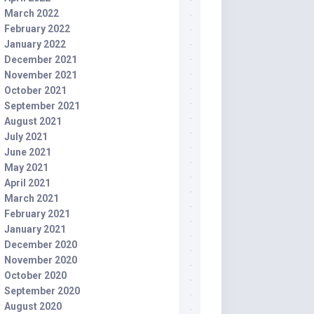
March 2022
February 2022
January 2022
December 2021
November 2021
October 2021
September 2021
August 2021
July 2021
June 2021
May 2021
April 2021
March 2021
February 2021
January 2021
December 2020
November 2020
October 2020
September 2020
August 2020