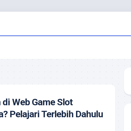
 di Web Game Slot
? Pelajari Terlebih Dahulu