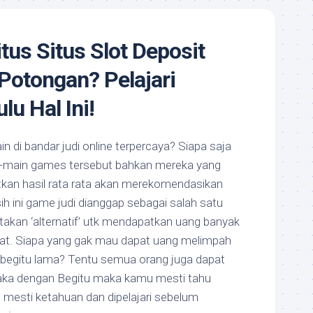
tus Situs Slot Deposit
Potongan? Pelajari
lu Hal Ini!
in di bandar judi online terpercaya? Siapa saja
-main games tersebut bahkan mereka yang
an hasil rata rata akan merekomendasikan
 ini game judi dianggap sebagai salah satu
kan ‘alternatif’ utk mendapatkan uang banyak
at. Siapa yang gak mau dapat uang melimpah
 begitu lama? Tentu semua orang juga dapat
 maka dengan Begitu maka kamu mesti tahu
 mesti ketahuan dan dipelajari sebelum