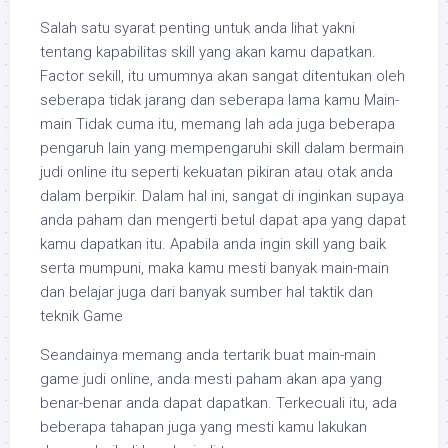
Salah satu syarat penting untuk anda lihat yakni
tentang kapabilitas skill yang akan kamu dapatkan.
Factor sekill, itu umumnya akan sangat ditentukan oleh
seberapa tidak jarang dan seberapa lama kamu Main-
main Tidak cuma itu, memang lah ada juga beberapa
pengaruh lain yang mempengaruhi skill dalam bermain
judi online itu seperti kekuatan pikiran atau otak anda
dalam berpikir. Dalam hal ini, sangat di inginkan supaya
anda paham dan mengerti betul dapat apa yang dapat
kamu dapatkan itu. Apabila anda ingin skill yang baik
serta mumpuni, maka kamu mesti banyak main-main
dan belajar juga dari banyak sumber hal taktik dan
teknik Game
Seandainya memang anda tertarik buat main-main
game judi online, anda mesti paham akan apa yang
benar-benar anda dapat dapatkan. Terkecuali itu, ada
beberapa tahapan juga yang mesti kamu lakukan