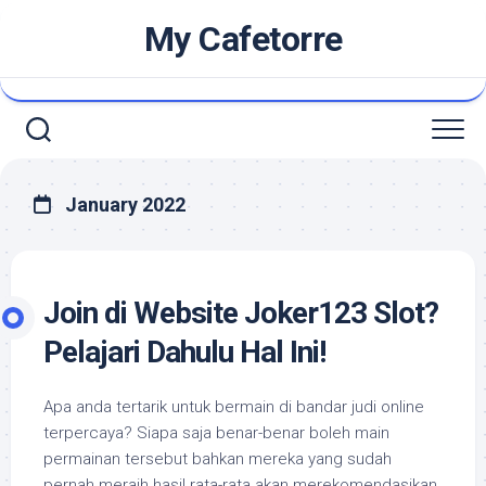
Skip
My Cafetorre
to
content
January 2022
Join di Website Joker123 Slot?
Pelajari Dahulu Hal Ini!
Apa anda tertarik untuk bermain di bandar judi online
terpercaya? Siapa saja benar-benar boleh main
permainan tersebut bahkan mereka yang sudah
pernah meraih hasil rata-rata akan merekomendasikan