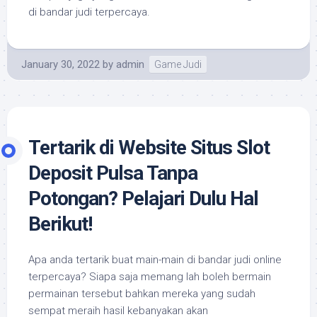
di bandar judi terpercaya.
January 30, 2022
by
admin
Game Judi
Tertarik di Website Situs Slot
Deposit Pulsa Tanpa
Potongan? Pelajari Dulu Hal
Berikut!
Apa anda tertarik buat main-main di bandar judi online
terpercaya? Siapa saja memang lah boleh bermain
permainan tersebut bahkan mereka yang sudah
sempat meraih hasil kebanyakan akan