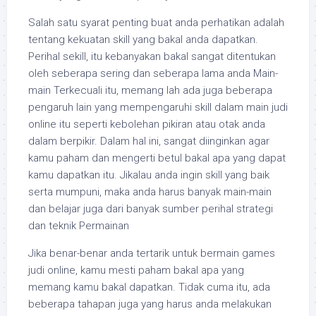
Salah satu syarat penting buat anda perhatikan adalah
tentang kekuatan skill yang bakal anda dapatkan.
Perihal sekill, itu kebanyakan bakal sangat ditentukan
oleh seberapa sering dan seberapa lama anda Main-
main Terkecuali itu, memang lah ada juga beberapa
pengaruh lain yang mempengaruhi skill dalam main judi
online itu seperti kebolehan pikiran atau otak anda
dalam berpikir. Dalam hal ini, sangat diinginkan agar
kamu paham dan mengerti betul bakal apa yang dapat
kamu dapatkan itu. Jikalau anda ingin skill yang baik
serta mumpuni, maka anda harus banyak main-main
dan belajar juga dari banyak sumber perihal strategi
dan teknik Permainan
Jika benar-benar anda tertarik untuk bermain games
judi online, kamu mesti paham bakal apa yang
memang kamu bakal dapatkan. Tidak cuma itu, ada
beberapa tahapan juga yang harus anda melakukan