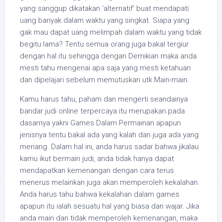
yang sanggup dikatakan ‘alternatif’ buat mendapati
uang banyak dalam waktu yang singkat. Siapa yang
gak mau dapat uang melimpah dalam waktu yang tidak
begitu lama? Tentu semua orang juga bakal tergiur
dengan hal itu sehingga dengan Demikian maka anda
mesti tahu mengenai apa saja yang mesti ketahuan
dan dipelajari sebelum memutuskan utk Main-main.
Kamu harus tahu, paham dan mengerti seandainya
bandar judi online terpercaya itu merupakan pada
dasarnya yakni Games Dalam Permainan apapun
jenisnya tentu bakal ada yang kalah dan juga ada yang
menang. Dalam hal ini, anda harus sadar bahwa jikalau
kamu ikut bermain judi, anda tidak hanya dapat
mendapatkan kemenangan dengan cara terus
menerus melainkan juga akan memperoleh kekalahan.
Anda harus tahu bahwa kekalahan dalam games
apapun itu ialah sesuatu hal yang biasa dan wajar. Jika
anda main dan tidak memperoleh kemenangan, maka