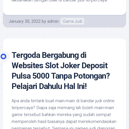
laksanakan dengan baik di bandar judi terpercaya.
January 30, 2022
by
admin
Game Judi
Tergoda Bergabung di
Websites Slot Joker Deposit
Pulsa 5000 Tanpa Potongan?
Pelajari Dahulu Hal Ini!
Apa anda tertarik buat main-main di bandar judi online
terpercaya? Siapa saja memang lah boleh main-main
game tersebut bahkan mereka yang sudah sempat
memperoleh hasil biasanya dapat merekomendasikan
permainan tersebut. Semasa ini games judi dianggap