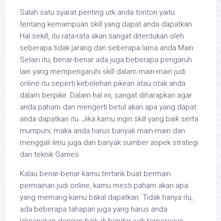
Salah satu syarat penting utk anda tonton yaitu
tentang kemampuan skill yang dapat anda dapatkan.
Hal sekill, itu rata-rata akan sangat ditentukan oleh
seberapa tidak jarang dan seberapa lama anda Main
Selain itu, benar-benar ada juga beberapa pengaruh
lain yang mempengaruhi skill dalam main-main judi
online itu seperti kebolehan pikiran atau otak anda
dalam berpikir. Dalam hal ini, sangat diharapkan agar
anda paham dan mengerti betul akan apa yang dapat
anda dapatkan itu. Jika kamu ingin skill yang baik serta
mumpuni, maka anda harus banyak main-main dan
menggali ilmu juga dari banyak sumber aspek strategi
dan teknik Games
Kalau benar-benar kamu tertarik buat bermain
permainan judi online, kamu mesti paham akan apa
yang memang kamu bakal dapatkan. Tidak hanya itu,
ada beberapa tahapan juga yang harus anda