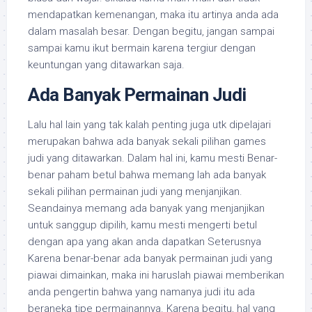
mendapatkan kemenangan, maka itu artinya anda ada
dalam masalah besar. Dengan begitu, jangan sampai
sampai kamu ikut bermain karena tergiur dengan
keuntungan yang ditawarkan saja.
Ada Banyak Permainan Judi
Lalu hal lain yang tak kalah penting juga utk dipelajari
merupakan bahwa ada banyak sekali pilihan games
judi yang ditawarkan. Dalam hal ini, kamu mesti Benar-
benar paham betul bahwa memang lah ada banyak
sekali pilihan permainan judi yang menjanjikan.
Seandainya memang ada banyak yang menjanjikan
untuk sanggup dipilih, kamu mesti mengerti betul
dengan apa yang akan anda dapatkan Seterusnya
Karena benar-benar ada banyak permainan judi yang
piawai dimainkan, maka ini haruslah piawai memberikan
anda pengertin bahwa yang namanya judi itu ada
beraneka tipe permainannya. Karena begitu, hal yang