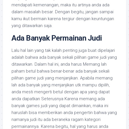
mendapati kemenangan, maka itu artinya anda ada
dalam masalah besar. Dengan begitu, jangan sampai
kamu ikut bermain karena tergiur dengan keuntungan
yang ditawarkan saja.
Ada Banyak Permainan Judi
Lalu hal lain yang tak kalah penting juga buat dipelajari
adalah bahwa ada banyak sekali pilihan game judi yang
ditawarkan. Dalam hal ini, anda harus Memang lah
paham betul bahwa benar-benar ada banyak sekali
pilihan game judi yang menjanjikan. Apabila memang
lah ada banyak yang menjanjikan utk mampu dipilih,
anda mesti mengerti betul dengan apa yang dapat
anda dapatkan Seterusnya Karena memang ada
banyak games judi yang dapat dimainkan, maka ini
haruslah bisa memberikan anda pengertin bahwa yang
namanya judi itu ada beraneka ragam kategori
permainannya. Karena begitu, hal yang harus anda