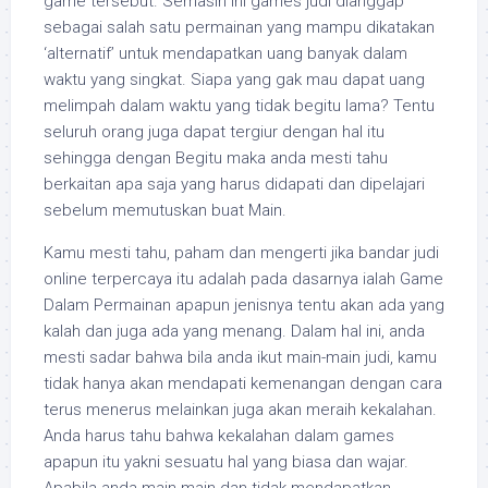
game tersebut. Semasih ini games judi dianggap
sebagai salah satu permainan yang mampu dikatakan
‘alternatif’ untuk mendapatkan uang banyak dalam
waktu yang singkat. Siapa yang gak mau dapat uang
melimpah dalam waktu yang tidak begitu lama? Tentu
seluruh orang juga dapat tergiur dengan hal itu
sehingga dengan Begitu maka anda mesti tahu
berkaitan apa saja yang harus didapati dan dipelajari
sebelum memutuskan buat Main.
Kamu mesti tahu, paham dan mengerti jika bandar judi
online terpercaya itu adalah pada dasarnya ialah Game
Dalam Permainan apapun jenisnya tentu akan ada yang
kalah dan juga ada yang menang. Dalam hal ini, anda
mesti sadar bahwa bila anda ikut main-main judi, kamu
tidak hanya akan mendapati kemenangan dengan cara
terus menerus melainkan juga akan meraih kekalahan.
Anda harus tahu bahwa kekalahan dalam games
apapun itu yakni sesuatu hal yang biasa dan wajar.