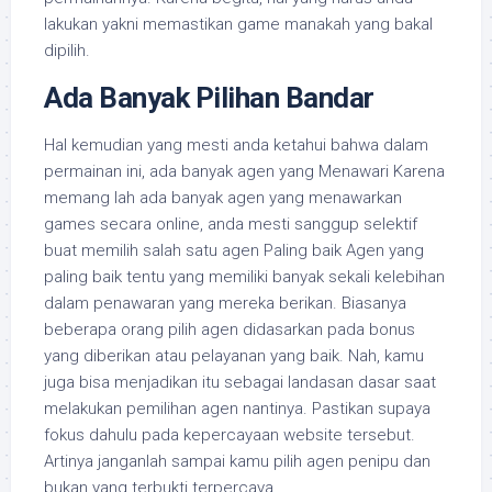
lakukan yakni memastikan game manakah yang bakal
dipilih.
Ada Banyak Pilihan Bandar
Hal kemudian yang mesti anda ketahui bahwa dalam
permainan ini, ada banyak agen yang Menawari Karena
memang lah ada banyak agen yang menawarkan
games secara online, anda mesti sanggup selektif
buat memilih salah satu agen Paling baik Agen yang
paling baik tentu yang memiliki banyak sekali kelebihan
dalam penawaran yang mereka berikan. Biasanya
beberapa orang pilih agen didasarkan pada bonus
yang diberikan atau pelayanan yang baik. Nah, kamu
juga bisa menjadikan itu sebagai landasan dasar saat
melakukan pemilihan agen nantinya. Pastikan supaya
fokus dahulu pada kepercayaan website tersebut.
Artinya janganlah sampai kamu pilih agen penipu dan
bukan yang terbukti terpercaya.