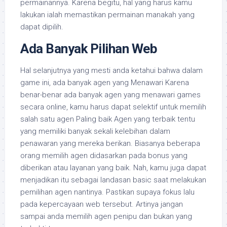
permainannya. Karena begitu, hal yang harus kamu
lakukan ialah memastikan permainan manakah yang
dapat dipilih.
Ada Banyak Pilihan Web
Hal selanjutnya yang mesti anda ketahui bahwa dalam
game ini, ada banyak agen yang Menawari Karena
benar-benar ada banyak agen yang menawari games
secara online, kamu harus dapat selektif untuk memilih
salah satu agen Paling baik Agen yang terbaik tentu
yang memiliki banyak sekali kelebihan dalam
penawaran yang mereka berikan. Biasanya beberapa
orang memilih agen didasarkan pada bonus yang
diberikan atau layanan yang baik. Nah, kamu juga dapat
menjadikan itu sebagai landasan basic saat melakukan
pemilihan agen nantinya. Pastikan supaya fokus lalu
pada kepercayaan web tersebut. Artinya jangan
sampai anda memilih agen penipu dan bukan yang