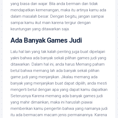
yang biasa dan wajar. Bila anda bermain dan tidak
mendapatkan kemenangan, maka itu artinya kamu ada
dalam masalah besar. Dengan begitu, jangan sampai
sampai kamu ikut main karena tergiur dengan
keuntungan yang ditawarkan saja.
Ada Banyak Games Judi
Lalu hal lain yang tak kalah penting juga buat dipelajari
yakni bahwa ada banyak sekali pilihan games judi yang
ditawarkan. Dalam hal ini, anda harus Memang paham
betul bahwa memang lah ada banyak sekali pilihan
game judi yang menjanjikan. Jikalau memang ada
banyak yang menjanjikan buat dapat dipilih, anda mesti
mengerti betul dengan apa yang dapat kamu dapatkan
Seterusnya Karena memang ada banyak games judi
yang mahir dimainkan, maka ini haruslah piawai
memberikan kamu pengertin bahwa yang namanya judi
itu ada bermacam macam jenis permainannya. Karena