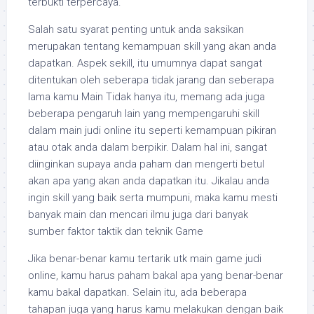
terbukti terpercaya.
Salah satu syarat penting untuk anda saksikan
merupakan tentang kemampuan skill yang akan anda
dapatkan. Aspek sekill, itu umumnya dapat sangat
ditentukan oleh seberapa tidak jarang dan seberapa
lama kamu Main Tidak hanya itu, memang ada juga
beberapa pengaruh lain yang mempengaruhi skill
dalam main judi online itu seperti kemampuan pikiran
atau otak anda dalam berpikir. Dalam hal ini, sangat
diinginkan supaya anda paham dan mengerti betul
akan apa yang akan anda dapatkan itu. Jikalau anda
ingin skill yang baik serta mumpuni, maka kamu mesti
banyak main dan mencari ilmu juga dari banyak
sumber faktor taktik dan teknik Game
Jika benar-benar kamu tertarik utk main game judi
online, kamu harus paham bakal apa yang benar-benar
kamu bakal dapatkan. Selain itu, ada beberapa
tahapan juga yang harus kamu melakukan dengan baik