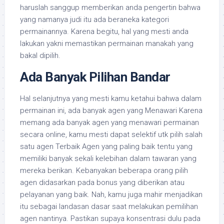
haruslah sanggup memberikan anda pengertin bahwa
yang namanya judi itu ada beraneka kategori
permainannya. Karena begitu, hal yang mesti anda
lakukan yakni memastikan permainan manakah yang
bakal dipilih.
Ada Banyak Pilihan Bandar
Hal selanjutnya yang mesti kamu ketahui bahwa dalam
permainan ini, ada banyak agen yang Menawari Karena
memang ada banyak agen yang menawari permainan
secara online, kamu mesti dapat selektif utk pilih salah
satu agen Terbaik Agen yang paling baik tentu yang
memiliki banyak sekali kelebihan dalam tawaran yang
mereka berikan. Kebanyakan beberapa orang pilih
agen didasarkan pada bonus yang diberikan atau
pelayanan yang baik. Nah, kamu juga mahir menjadikan
itu sebagai landasan dasar saat melakukan pemilihan
agen nantinya. Pastikan supaya konsentrasi dulu pada