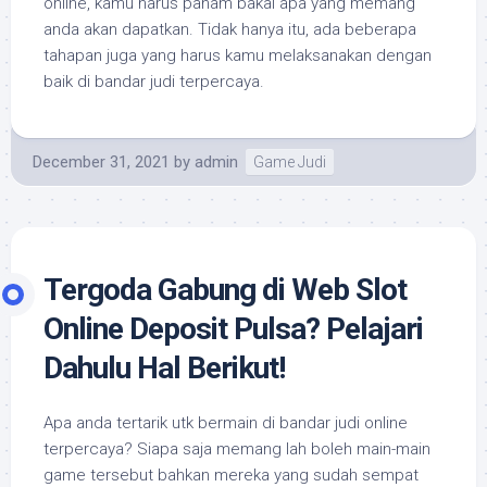
online, kamu harus paham bakal apa yang memang
anda akan dapatkan. Tidak hanya itu, ada beberapa
tahapan juga yang harus kamu melaksanakan dengan
baik di bandar judi terpercaya.
December 31, 2021
by
admin
Game Judi
Tergoda Gabung di Web Slot
Online Deposit Pulsa? Pelajari
Dahulu Hal Berikut!
Apa anda tertarik utk bermain di bandar judi online
terpercaya? Siapa saja memang lah boleh main-main
game tersebut bahkan mereka yang sudah sempat