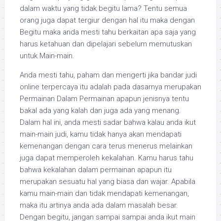
dalam waktu yang tidak begitu lama? Tentu semua
orang juga dapat tergiur dengan hal itu maka dengan
Begitu maka anda mesti tahu berkaitan apa saja yang
harus ketahuan dan dipelajari sebelum memutuskan
untuk Main-main.
Anda mesti tahu, paham dan mengerti jika bandar judi
online terpercaya itu adalah pada dasarnya merupakan
Permainan Dalam Permainan apapun jenisnya tentu
bakal ada yang kalah dan juga ada yang menang.
Dalam hal ini, anda mesti sadar bahwa kalau anda ikut
main-main judi, kamu tidak hanya akan mendapati
kemenangan dengan cara terus menerus melainkan
juga dapat memperoleh kekalahan. Kamu harus tahu
bahwa kekalahan dalam permainan apapun itu
merupakan sesuatu hal yang biasa dan wajar. Apabila
kamu main-main dan tidak mendapati kemenangan,
maka itu artinya anda ada dalam masalah besar.
Dengan begitu, jangan sampai sampai anda ikut main