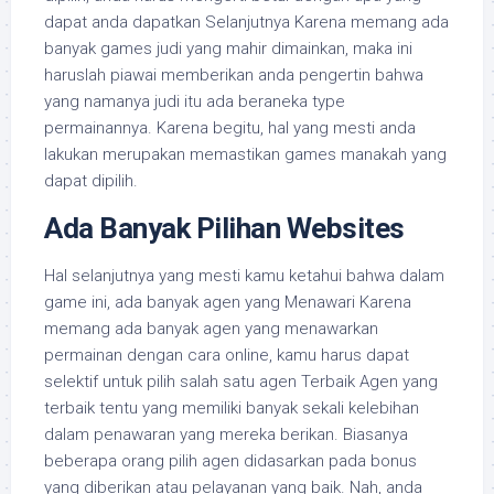
dapat anda dapatkan Selanjutnya Karena memang ada
banyak games judi yang mahir dimainkan, maka ini
haruslah piawai memberikan anda pengertin bahwa
yang namanya judi itu ada beraneka type
permainannya. Karena begitu, hal yang mesti anda
lakukan merupakan memastikan games manakah yang
dapat dipilih.
Ada Banyak Pilihan Websites
Hal selanjutnya yang mesti kamu ketahui bahwa dalam
game ini, ada banyak agen yang Menawari Karena
memang ada banyak agen yang menawarkan
permainan dengan cara online, kamu harus dapat
selektif untuk pilih salah satu agen Terbaik Agen yang
terbaik tentu yang memiliki banyak sekali kelebihan
dalam penawaran yang mereka berikan. Biasanya
beberapa orang pilih agen didasarkan pada bonus
yang diberikan atau pelayanan yang baik. Nah, anda