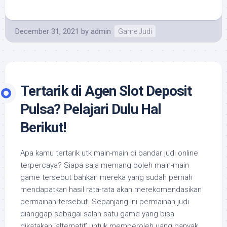
December 31, 2021
by
admin
Game Judi
Tertarik di Agen Slot Deposit
Pulsa? Pelajari Dulu Hal
Berikut!
Apa kamu tertarik utk main-main di bandar judi online
terpercaya? Siapa saja memang boleh main-main
game tersebut bahkan mereka yang sudah pernah
mendapatkan hasil rata-rata akan merekomendasikan
permainan tersebut. Sepanjang ini permainan judi
dianggap sebagai salah satu game yang bisa
dikatakan ‘alternatif’ untuk memperoleh uang banyak