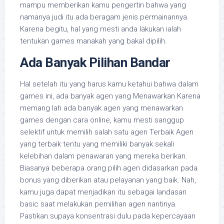
mampu memberikan kamu pengertin bahwa yang
namanya judi itu ada beragam jenis permainannya.
Karena begitu, hal yang mesti anda lakukan ialah
tentukan games manakah yang bakal dipilih.
Ada Banyak Pilihan Bandar
Hal setelah itu yang harus kamu ketahui bahwa dalam
games ini, ada banyak agen yang Menawarkan Karena
memang lah ada banyak agen yang menawarkan
games dengan cara online, kamu mesti sanggup
selektif untuk memilih salah satu agen Terbaik Agen
yang terbaik tentu yang memiliki banyak sekali
kelebihan dalam penawaran yang mereka berikan.
Biasanya beberapa orang pilih agen didasarkan pada
bonus yang diberikan atau pelayanan yang baik. Nah,
kamu juga dapat menjadikan itu sebagai landasan
basic saat melakukan pemilihan agen nantinya.
Pastikan supaya konsentrasi dulu pada kepercayaan