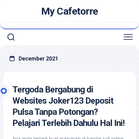
Skip
My Cafetorre
to
content
December 2021
Tergoda Bergabung di
Websites Joker123 Deposit
Pulsa Tanpa Potongan?
Pelajari Terlebih Dahulu Hal Ini!
Apa anda tertarik buat main-main di bandar judi online