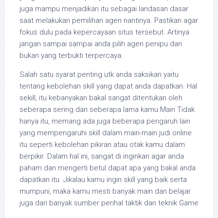
juga mampu menjadikan itu sebagai landasan dasar
saat melakukan pemilihan agen nantinya. Pastikan agar
fokus dulu pada kepercayaan situs tersebut. Artinya
jangan sampai sampai anda pilih agen penipu dan
bukan yang terbukti terpercaya.
Salah satu syarat penting utk anda saksikan yaitu
tentang kebolehan skill yang dapat anda dapatkan. Hal
sekill, itu kebanyakan bakal sangat ditentukan oleh
seberapa sering dan seberapa lama kamu Main Tidak
hanya itu, memang ada juga beberapa pengaruh lain
yang mempengaruhi skill dalam main-main judi online
itu seperti kebolehan pikiran atau otak kamu dalam
berpikir. Dalam hal ini, sangat di inginkan agar anda
paham dan mengerti betul dapat apa yang bakal anda
dapatkan itu. Jikalau kamu ingin skill yang baik serta
mumpuni, maka kamu mesti banyak main dan belajar
juga dari banyak sumber perihal taktik dan teknik Game