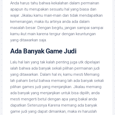
Anda harus tahu bahwa kekalahan dalam permainan
apapun itu merupakan sesuatu hal yang biasa dan
wajar. Jikalau kamu main-main dan tidak mendapatkan
kemenangan, maka itu artinya anda ada dalam
masalah besar. Dengan begitu, jangan sampai sampai
kamu ikut main karena tergiur dengan keuntungan
yang ditawarkan saja.
Ada Banyak Game Judi
Lalu hal lain yang tak kalah penting juga utk dipelajari
ialah bahwa ada banyak sekali pilihan permainan judi
yang ditawarkan. Dalam hal ini, kamu mesti Memang
lah paham betul bahwa memang lah ada banyak sekali
pilihan games judi yang menjanjikan. Jikalau memang
ada banyak yang menjanjikan untuk bisa dipilih, anda
mesti mengerti betul dengan apa yang bakal anda
dapatkan Seterusnya Karena memang ada banyak
game judi yang dapat dimainkan, maka ini haruslah