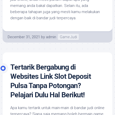
memang anda bakal dapatkan. Selain itu, ada
beberapa tahapan juga yang mesti kamu melakukan
dengan baik di bandar judi terpercaya.
December 31, 2021
by
admin
Game Judi
Tertarik Bergabung di
Websites Link Slot Deposit
Pulsa Tanpa Potongan?
Pelajari Dulu Hal Berikut!
Apa kamu tertarik untuk main-main di bandar judi online
terpercaya? Siapa saja memang boleh bermain game