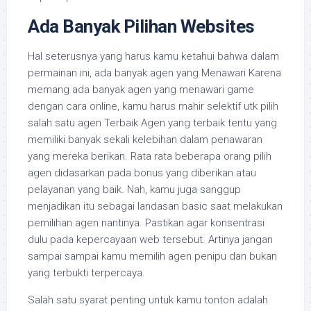
Ada Banyak Pilihan Websites
Hal seterusnya yang harus kamu ketahui bahwa dalam
permainan ini, ada banyak agen yang Menawari Karena
memang ada banyak agen yang menawari game
dengan cara online, kamu harus mahir selektif utk pilih
salah satu agen Terbaik Agen yang terbaik tentu yang
memiliki banyak sekali kelebihan dalam penawaran
yang mereka berikan. Rata rata beberapa orang pilih
agen didasarkan pada bonus yang diberikan atau
pelayanan yang baik. Nah, kamu juga sanggup
menjadikan itu sebagai landasan basic saat melakukan
pemilihan agen nantinya. Pastikan agar konsentrasi
dulu pada kepercayaan web tersebut. Artinya jangan
sampai sampai kamu memilih agen penipu dan bukan
yang terbukti terpercaya.
Salah satu syarat penting untuk kamu tonton adalah