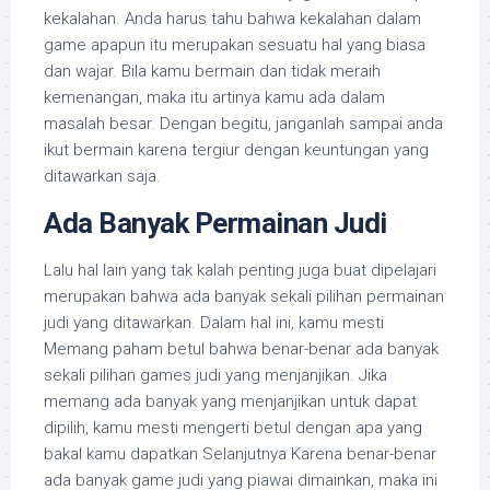
kekalahan. Anda harus tahu bahwa kekalahan dalam
game apapun itu merupakan sesuatu hal yang biasa
dan wajar. Bila kamu bermain dan tidak meraih
kemenangan, maka itu artinya kamu ada dalam
masalah besar. Dengan begitu, janganlah sampai anda
ikut bermain karena tergiur dengan keuntungan yang
ditawarkan saja.
Ada Banyak Permainan Judi
Lalu hal lain yang tak kalah penting juga buat dipelajari
merupakan bahwa ada banyak sekali pilihan permainan
judi yang ditawarkan. Dalam hal ini, kamu mesti
Memang paham betul bahwa benar-benar ada banyak
sekali pilihan games judi yang menjanjikan. Jika
memang ada banyak yang menjanjikan untuk dapat
dipilih, kamu mesti mengerti betul dengan apa yang
bakal kamu dapatkan Selanjutnya Karena benar-benar
ada banyak game judi yang piawai dimainkan, maka ini