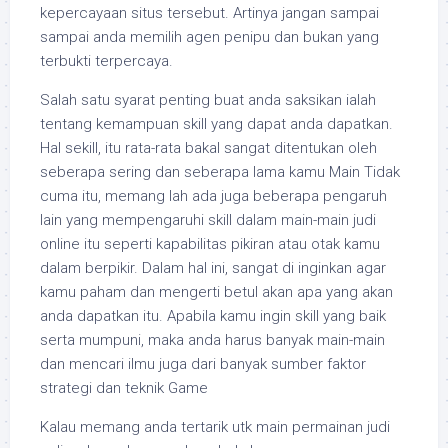
kepercayaan situs tersebut. Artinya jangan sampai
sampai anda memilih agen penipu dan bukan yang
terbukti terpercaya.
Salah satu syarat penting buat anda saksikan ialah
tentang kemampuan skill yang dapat anda dapatkan.
Hal sekill, itu rata-rata bakal sangat ditentukan oleh
seberapa sering dan seberapa lama kamu Main Tidak
cuma itu, memang lah ada juga beberapa pengaruh
lain yang mempengaruhi skill dalam main-main judi
online itu seperti kapabilitas pikiran atau otak kamu
dalam berpikir. Dalam hal ini, sangat di inginkan agar
kamu paham dan mengerti betul akan apa yang akan
anda dapatkan itu. Apabila kamu ingin skill yang baik
serta mumpuni, maka anda harus banyak main-main
dan mencari ilmu juga dari banyak sumber faktor
strategi dan teknik Game
Kalau memang anda tertarik utk main permainan judi