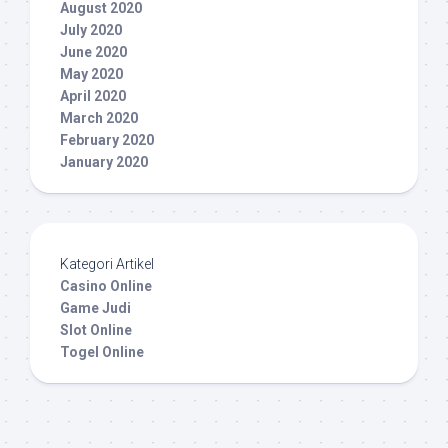
August 2020
July 2020
June 2020
May 2020
April 2020
March 2020
February 2020
January 2020
Kategori Artikel
Casino Online
Game Judi
Slot Online
Togel Online