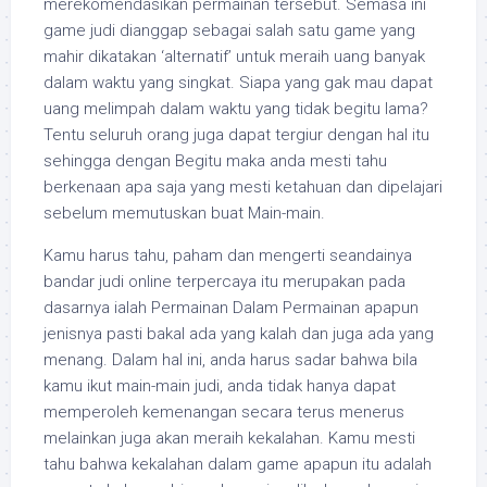
merekomendasikan permainan tersebut. Semasa ini
game judi dianggap sebagai salah satu game yang
mahir dikatakan ‘alternatif’ untuk meraih uang banyak
dalam waktu yang singkat. Siapa yang gak mau dapat
uang melimpah dalam waktu yang tidak begitu lama?
Tentu seluruh orang juga dapat tergiur dengan hal itu
sehingga dengan Begitu maka anda mesti tahu
berkenaan apa saja yang mesti ketahuan dan dipelajari
sebelum memutuskan buat Main-main.
Kamu harus tahu, paham dan mengerti seandainya
bandar judi online terpercaya itu merupakan pada
dasarnya ialah Permainan Dalam Permainan apapun
jenisnya pasti bakal ada yang kalah dan juga ada yang
menang. Dalam hal ini, anda harus sadar bahwa bila
kamu ikut main-main judi, anda tidak hanya dapat
memperoleh kemenangan secara terus menerus
melainkan juga akan meraih kekalahan. Kamu mesti
tahu bahwa kekalahan dalam game apapun itu adalah