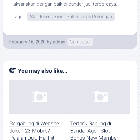
laksanakan dengan baik di bandar judi terpercaya.
Tags:
Slot Joker Deposit Pulsa Tanpa Potongan
February 16, 2020
by
admin
Game Judi
You may also like...
Bergabung di Website
Tertarik Gabung di
Joker123 Mobile?
Bandar Agen Slot
Pelajari Dulu Hal Ini!
Bonus New Member