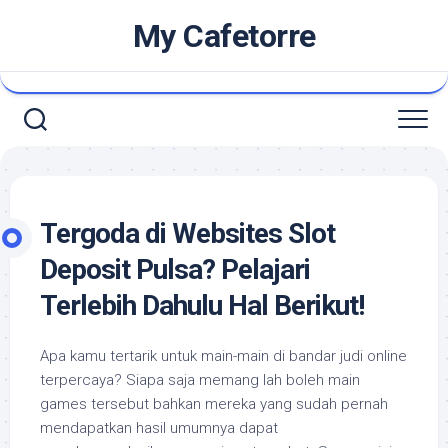
Skip
My Cafetorre
to
content
Tergoda di Websites Slot
Deposit Pulsa? Pelajari
Terlebih Dahulu Hal Berikut!
Apa kamu tertarik untuk main-main di bandar judi online
terpercaya? Siapa saja memang lah boleh main
games tersebut bahkan mereka yang sudah pernah
mendapatkan hasil umumnya dapat