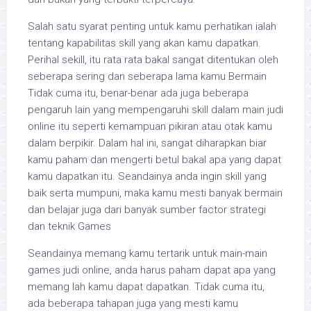
Salah satu syarat penting untuk kamu perhatikan ialah
tentang kapabilitas skill yang akan kamu dapatkan.
Perihal sekill, itu rata rata bakal sangat ditentukan oleh
seberapa sering dan seberapa lama kamu Bermain
Tidak cuma itu, benar-benar ada juga beberapa
pengaruh lain yang mempengaruhi skill dalam main judi
online itu seperti kemampuan pikiran atau otak kamu
dalam berpikir. Dalam hal ini, sangat diharapkan biar
kamu paham dan mengerti betul bakal apa yang dapat
kamu dapatkan itu. Seandainya anda ingin skill yang
baik serta mumpuni, maka kamu mesti banyak bermain
dan belajar juga dari banyak sumber factor strategi
dan teknik Games
Seandainya memang kamu tertarik untuk main-main
games judi online, anda harus paham dapat apa yang
memang lah kamu dapat dapatkan. Tidak cuma itu,
ada beberapa tahapan juga yang mesti kamu