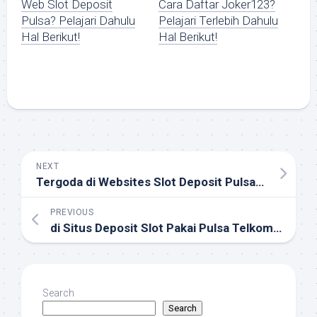
Web Slot Deposit
Cara Daftar Joker123?
Pulsa? Pelajari Dahulu
Pelajari Terlebih Dahulu
Hal Berikut!
Hal Berikut!
NEXT
Tergoda di Websites Slot Deposit Pulsa? Pelajari Terlebih Dahulu Hal Berikut!
PREVIOUS
di Situs Deposit Slot Pakai Pulsa Telkomsel? Pelajari Terlebih Dahulu Hal Ini!
Search
Search