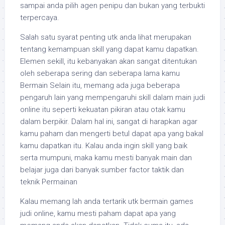
sampai anda pilih agen penipu dan bukan yang terbukti
terpercaya.
Salah satu syarat penting utk anda lihat merupakan
tentang kemampuan skill yang dapat kamu dapatkan.
Elemen sekill, itu kebanyakan akan sangat ditentukan
oleh seberapa sering dan seberapa lama kamu
Bermain Selain itu, memang ada juga beberapa
pengaruh lain yang mempengaruhi skill dalam main judi
online itu seperti kekuatan pikiran atau otak kamu
dalam berpikir. Dalam hal ini, sangat di harapkan agar
kamu paham dan mengerti betul dapat apa yang bakal
kamu dapatkan itu. Kalau anda ingin skill yang baik
serta mumpuni, maka kamu mesti banyak main dan
belajar juga dari banyak sumber factor taktik dan
teknik Permainan
Kalau memang lah anda tertarik utk bermain games
judi online, kamu mesti paham dapat apa yang