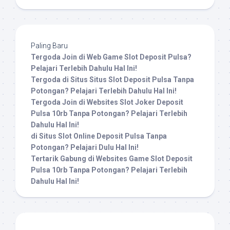
Paling Baru
Tergoda Join di Web Game Slot Deposit Pulsa?
Pelajari Terlebih Dahulu Hal Ini!
Tergoda di Situs Situs Slot Deposit Pulsa Tanpa
Potongan? Pelajari Terlebih Dahulu Hal Ini!
Tergoda Join di Websites Slot Joker Deposit
Pulsa 10rb Tanpa Potongan? Pelajari Terlebih
Dahulu Hal Ini!
di Situs Slot Online Deposit Pulsa Tanpa
Potongan? Pelajari Dulu Hal Ini!
Tertarik Gabung di Websites Game Slot Deposit
Pulsa 10rb Tanpa Potongan? Pelajari Terlebih
Dahulu Hal Ini!