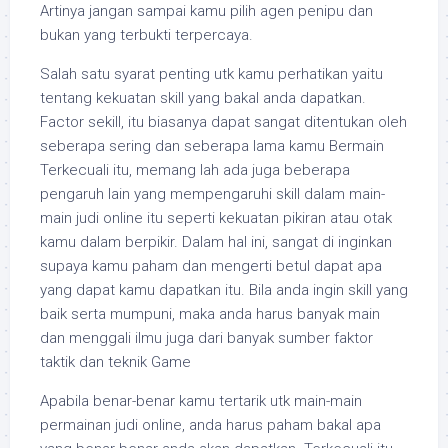
Artinya jangan sampai kamu pilih agen penipu dan
bukan yang terbukti terpercaya.
Salah satu syarat penting utk kamu perhatikan yaitu
tentang kekuatan skill yang bakal anda dapatkan.
Factor sekill, itu biasanya dapat sangat ditentukan oleh
seberapa sering dan seberapa lama kamu Bermain
Terkecuali itu, memang lah ada juga beberapa
pengaruh lain yang mempengaruhi skill dalam main-
main judi online itu seperti kekuatan pikiran atau otak
kamu dalam berpikir. Dalam hal ini, sangat di inginkan
supaya kamu paham dan mengerti betul dapat apa
yang dapat kamu dapatkan itu. Bila anda ingin skill yang
baik serta mumpuni, maka anda harus banyak main
dan menggali ilmu juga dari banyak sumber faktor
taktik dan teknik Game
Apabila benar-benar kamu tertarik utk main-main
permainan judi online, anda harus paham bakal apa