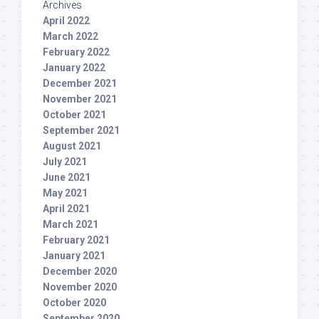
Archives
April 2022
March 2022
February 2022
January 2022
December 2021
November 2021
October 2021
September 2021
August 2021
July 2021
June 2021
May 2021
April 2021
March 2021
February 2021
January 2021
December 2020
November 2020
October 2020
September 2020