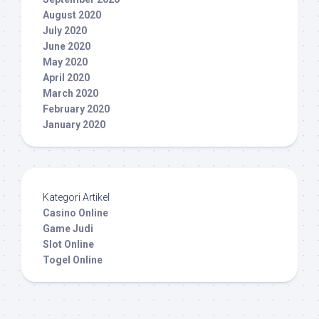
August 2020
July 2020
June 2020
May 2020
April 2020
March 2020
February 2020
January 2020
Kategori Artikel
Casino Online
Game Judi
Slot Online
Togel Online