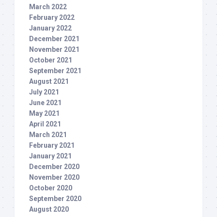
March 2022
February 2022
January 2022
December 2021
November 2021
October 2021
September 2021
August 2021
July 2021
June 2021
May 2021
April 2021
March 2021
February 2021
January 2021
December 2020
November 2020
October 2020
September 2020
August 2020