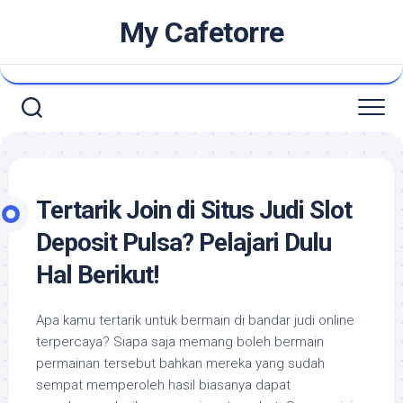
Skip
My Cafetorre
to
content
Tertarik Join di Situs Judi Slot
Deposit Pulsa? Pelajari Dulu
Hal Berikut!
Apa kamu tertarik untuk bermain di bandar judi online
terpercaya? Siapa saja memang boleh bermain
permainan tersebut bahkan mereka yang sudah
sempat memperoleh hasil biasanya dapat