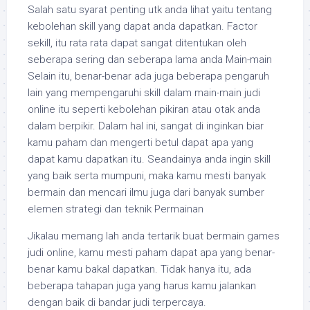
Salah satu syarat penting utk anda lihat yaitu tentang
kebolehan skill yang dapat anda dapatkan. Factor
sekill, itu rata rata dapat sangat ditentukan oleh
seberapa sering dan seberapa lama anda Main-main
Selain itu, benar-benar ada juga beberapa pengaruh
lain yang mempengaruhi skill dalam main-main judi
online itu seperti kebolehan pikiran atau otak anda
dalam berpikir. Dalam hal ini, sangat di inginkan biar
kamu paham dan mengerti betul dapat apa yang
dapat kamu dapatkan itu. Seandainya anda ingin skill
yang baik serta mumpuni, maka kamu mesti banyak
bermain dan mencari ilmu juga dari banyak sumber
elemen strategi dan teknik Permainan
Jikalau memang lah anda tertarik buat bermain games
judi online, kamu mesti paham dapat apa yang benar-
benar kamu bakal dapatkan. Tidak hanya itu, ada
beberapa tahapan juga yang harus kamu jalankan
dengan baik di bandar judi terpercaya.