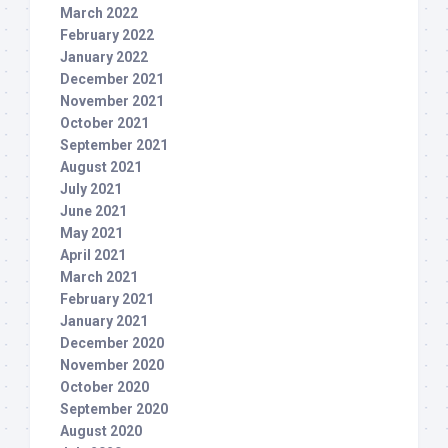
March 2022
February 2022
January 2022
December 2021
November 2021
October 2021
September 2021
August 2021
July 2021
June 2021
May 2021
April 2021
March 2021
February 2021
January 2021
December 2020
November 2020
October 2020
September 2020
August 2020