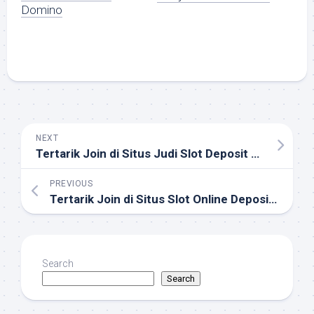
Domino
NEXT
Tertarik Join di Situs Judi Slot Deposit Pulsa? Pelajari Dulu Hal Berikut!
PREVIOUS
Tertarik Join di Situs Slot Online Deposit Pulsa Tanpa Potongan? Pelajari Dahulu Hal Ini!
Search
Search