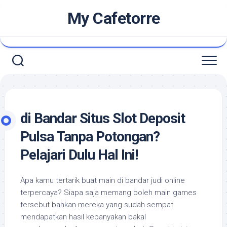
Skip
My Cafetorre
to
content
di Bandar Situs Slot Deposit
Pulsa Tanpa Potongan?
Pelajari Dulu Hal Ini!
Apa kamu tertarik buat main di bandar judi online
terpercaya? Siapa saja memang boleh main games
tersebut bahkan mereka yang sudah sempat
mendapatkan hasil kebanyakan bakal