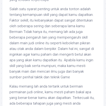
Salah satu syarat penting untuk anda tonton adalah
tentang kemampuan skill yang dapat kamu dapatkan.
Faktor sekill, itu kebanyakan dapat sangat ditentukan
oleh seberapa sering dan seberapa lama kamu
Bermain Tidak hanya itu, memang lah ada juga
beberapa pengaruh lain yang mempengaruhi skill
dalam main judi online itu seperti kebolehan pikiran
atau otak anda dalam berpikir. Dalam hal ini, sangat di
inginkan agar kamu paham dan mengerti betul akan
apa yang akan kamu dapatkan itu. Apabila kamu ingin
skill yang baik serta mumpuni, maka kamu mesti
banyak main dan mencari ilmu juga dari banyak
sumber perihal taktik dan teknik Game
Kalau memang lah anda tertarik untuk bermain
permainan judi online, kamu mesti paham bakal apa
yang benar-benar kamu akan dapatkan. Terkecuali itu,
ada beberapa tahapan juga yang mesti anda