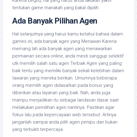
Karena begitu, hal yang harus anda lakukan yakni
tentukan game manakah yang bakal dipilih.
Ada Banyak Pilihan Agen
Hal selanjutnya yang harus kamu ketahui bahwa dalam
games ini, ada banyak agen yang Menawari Karena
memang lah ada banyak agen yang menawarkan
permainan secara online, anda mesti sanggup selektif
utk memilih salah satu agen Terbaik Agen yang paling
baik tentu yang memiliki banyak sekali kelebihan dalam
tawaran yang mereka berikan. Umumnya beberapa
orang memilih agen didasarkan pada bonus yang
diberikan atau layanan yang baik. Nah, anda juga
mampu menjadikan itu sebagai landasan dasar saat
melakukan pemilihan agen nantinya. Pastikan agar
fokus lalu pada kepercayaan web tersebut. Artinya
janganlah sampai anda pilih agen penipu dan bukan
yang terbukti terpercaya.