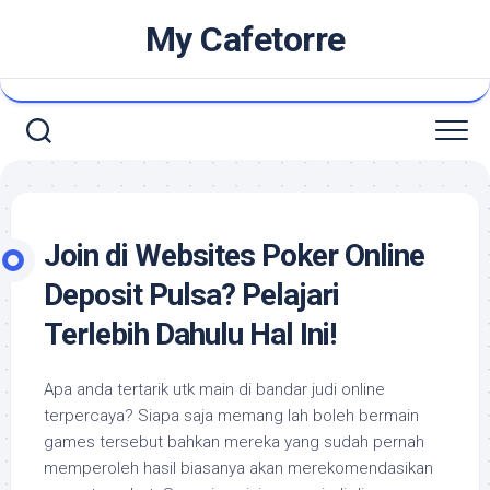
Skip
My Cafetorre
to
content
Join di Websites Poker Online
Deposit Pulsa? Pelajari
Terlebih Dahulu Hal Ini!
Apa anda tertarik utk main di bandar judi online
terpercaya? Siapa saja memang lah boleh bermain
games tersebut bahkan mereka yang sudah pernah
memperoleh hasil biasanya akan merekomendasikan