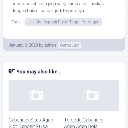
beberapa tahapan juga yang harus anda lakukan
dengan baik di bandar judi terpercaya.
Tags:
Link Slot Deposit Pulsa Tanpa Potongan
January 3, 2020
by
admin
Game Judi
You may also like...
Gabung di Situs Agen
Tergoda Gabung di
Slot Deposit Pulsa
Agen Agen Bola