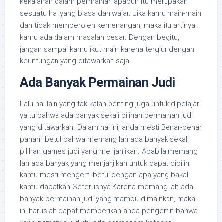
kekalahan dalam permainan apapun itu merupakan
sesuatu hal yang biasa dan wajar. Jika kamu main-main
dan tidak memperoleh kemenangan, maka itu artinya
kamu ada dalam masalah besar. Dengan begitu,
jangan sampai kamu ikut main karena tergiur dengan
keuntungan yang ditawarkan saja.
Ada Banyak Permainan Judi
Lalu hal lain yang tak kalah penting juga untuk dipelajari
yaitu bahwa ada banyak sekali pilihan permainan judi
yang ditawarkan. Dalam hal ini, anda mesti Benar-benar
paham betul bahwa memang lah ada banyak sekali
pilihan games judi yang menjanjikan. Apabila memang
lah ada banyak yang menjanjikan untuk dapat dipilih,
kamu mesti mengerti betul dengan apa yang bakal
kamu dapatkan Seterusnya Karena memang lah ada
banyak permainan judi yang mampu dimainkan, maka
ini haruslah dapat memberikan anda pengertin bahwa