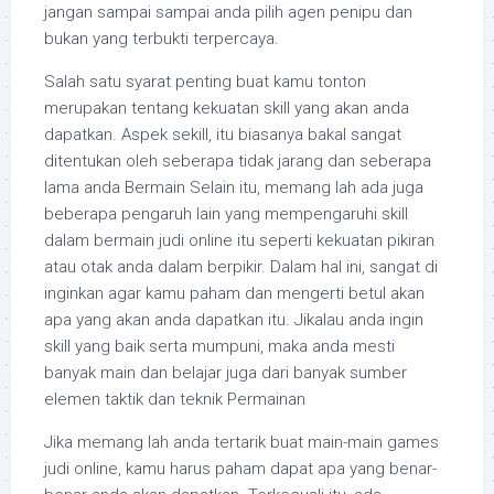
jangan sampai sampai anda pilih agen penipu dan
bukan yang terbukti terpercaya.
Salah satu syarat penting buat kamu tonton
merupakan tentang kekuatan skill yang akan anda
dapatkan. Aspek sekill, itu biasanya bakal sangat
ditentukan oleh seberapa tidak jarang dan seberapa
lama anda Bermain Selain itu, memang lah ada juga
beberapa pengaruh lain yang mempengaruhi skill
dalam bermain judi online itu seperti kekuatan pikiran
atau otak anda dalam berpikir. Dalam hal ini, sangat di
inginkan agar kamu paham dan mengerti betul akan
apa yang akan anda dapatkan itu. Jikalau anda ingin
skill yang baik serta mumpuni, maka anda mesti
banyak main dan belajar juga dari banyak sumber
elemen taktik dan teknik Permainan
Jika memang lah anda tertarik buat main-main games
judi online, kamu harus paham dapat apa yang benar-