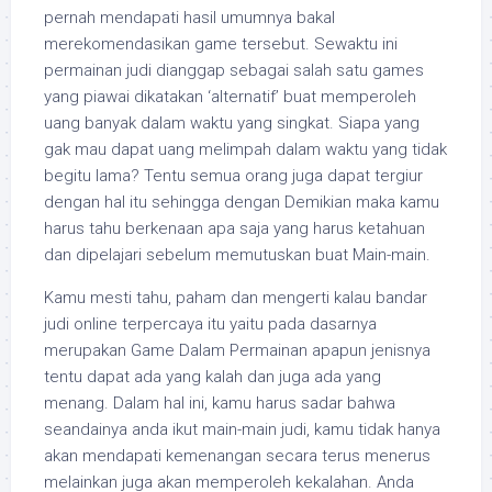
pernah mendapati hasil umumnya bakal
merekomendasikan game tersebut. Sewaktu ini
permainan judi dianggap sebagai salah satu games
yang piawai dikatakan ‘alternatif’ buat memperoleh
uang banyak dalam waktu yang singkat. Siapa yang
gak mau dapat uang melimpah dalam waktu yang tidak
begitu lama? Tentu semua orang juga dapat tergiur
dengan hal itu sehingga dengan Demikian maka kamu
harus tahu berkenaan apa saja yang harus ketahuan
dan dipelajari sebelum memutuskan buat Main-main.
Kamu mesti tahu, paham dan mengerti kalau bandar
judi online terpercaya itu yaitu pada dasarnya
merupakan Game Dalam Permainan apapun jenisnya
tentu dapat ada yang kalah dan juga ada yang
menang. Dalam hal ini, kamu harus sadar bahwa
seandainya anda ikut main-main judi, kamu tidak hanya
akan mendapati kemenangan secara terus menerus
melainkan juga akan memperoleh kekalahan. Anda