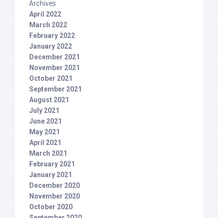
Archives
April 2022
March 2022
February 2022
January 2022
December 2021
November 2021
October 2021
September 2021
August 2021
July 2021
June 2021
May 2021
April 2021
March 2021
February 2021
January 2021
December 2020
November 2020
October 2020
September 2020