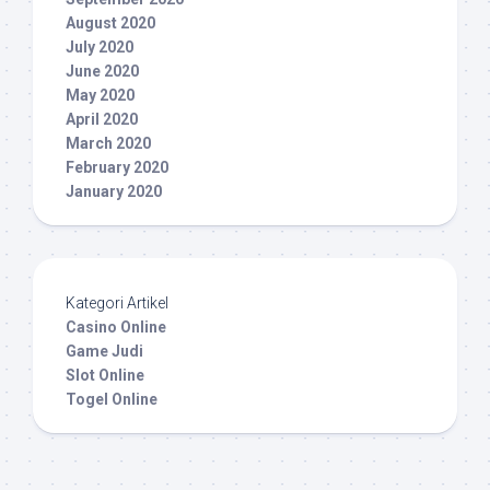
August 2020
July 2020
June 2020
May 2020
April 2020
March 2020
February 2020
January 2020
Kategori Artikel
Casino Online
Game Judi
Slot Online
Togel Online