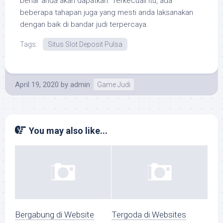
benar anda akan dapatkan. Terkecuali itu, ada
beberapa tahapan juga yang mesti anda laksanakan
dengan baik di bandar judi terpercaya.
Tags:
Situs Slot Deposit Pulsa
April 19, 2020
by
admin
Game Judi
You may also like...
Bergabung di Website
Tergoda di Websites