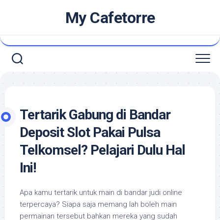
Skip
My Cafetorre
to
content
Tertarik Gabung di Bandar
Deposit Slot Pakai Pulsa
Telkomsel? Pelajari Dulu Hal
Ini!
Apa kamu tertarik untuk main di bandar judi online
terpercaya? Siapa saja memang lah boleh main
permainan tersebut bahkan mereka yang sudah