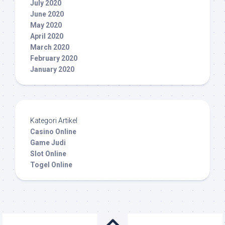
July 2020
June 2020
May 2020
April 2020
March 2020
February 2020
January 2020
Kategori Artikel
Casino Online
Game Judi
Slot Online
Togel Online