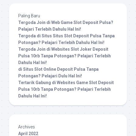
Paling Baru
Tergoda Join di Web Game Slot Deposit Pulsa?
Pelajari Terlebih Dahulu Hal Ini!
Tergoda di Situs Situs Slot Deposit Pulsa Tanpa
Potongan? Pelajari Terlebih Dahulu Hal Ini!
Tergoda Join di Websites Slot Joker Deposit
Pulsa 10rb Tanpa Potongan? Pelajari Terlebih
Dahulu Hal Ini!
di Situs Slot Online Deposit Pulsa Tanpa
Potongan? Pelajari Dulu Hal Ini!
Tertarik Gabung di Websites Game Slot Deposit
Pulsa 10rb Tanpa Potongan? Pelajari Terlebih
Dahulu Hal Ini!
Archives
April 2022