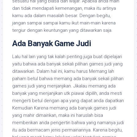
sesuatu hal yang biasa dan wajar. Apabila anda main
dan tidak mendapati kemenangan, maka itu artinya
kamu ada dalam masalah besar. Dengan begitu,
jangan sampai sampai kamu ikut main-main karena
tergiur dengan keuntungan yang ditawarkan saja.
Ada Banyak Game Judi
Lalu hal lain yang tak kalah penting juga buat dipelajari
yaitu bahwa ada banyak sekali pilihan games judi yang
ditawarkan. Dalam hal ini, kamu harus Memang lah
paham betul bahwa memang ada banyak sekali pilihan
games judi yang menjanjikan. Jikalau memang ada
banyak yang menjanjikan utk piawai dipilih, anda mesti
mengerti betul dengan apa yang dapat anda dapatkan
Kemudian Karena memang ada banyak games judi
yang mahir dimainkan, maka ini haruslah bisa
memberikan anda pengertin bahwa yang namanya judi
itu ada bermacam jenis permainannya. Karena begitu,