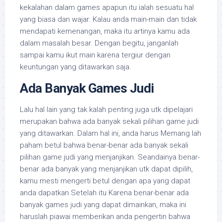
kekalahan dalam games apapun itu ialah sesuatu hal
yang biasa dan wajar. Kalau anda main-main dan tidak
mendapati kemenangan, maka itu artinya kamu ada
dalam masalah besar. Dengan begitu, janganlah
sampai kamu ikut main karena tergiur dengan
keuntungan yang ditawarkan saja.
Ada Banyak Games Judi
Lalu hal lain yang tak kalah penting juga utk dipelajari
merupakan bahwa ada banyak sekali pilihan game judi
yang ditawarkan. Dalam hal ini, anda harus Memang lah
paham betul bahwa benar-benar ada banyak sekali
pilihan game judi yang menjanjikan. Seandainya benar-
benar ada banyak yang menjanjikan utk dapat dipilih,
kamu mesti mengerti betul dengan apa yang dapat
anda dapatkan Setelah itu Karena benar-benar ada
banyak games judi yang dapat dimainkan, maka ini
haruslah piawai memberikan anda pengertin bahwa