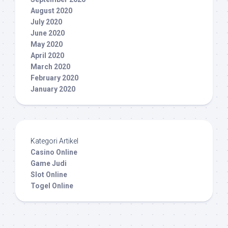
August 2020
July 2020
June 2020
May 2020
April 2020
March 2020
February 2020
January 2020
Kategori Artikel
Casino Online
Game Judi
Slot Online
Togel Online