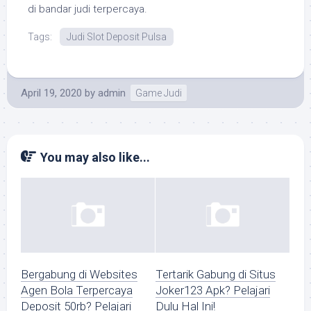
di bandar judi terpercaya.
Tags:
Judi Slot Deposit Pulsa
April 19, 2020
by
admin
Game Judi
You may also like...
Bergabung di Websites
Tertarik Gabung di Situs
Agen Bola Terpercaya
Joker123 Apk? Pelajari
Deposit 50rb? Pelajari
Dulu Hal Ini!