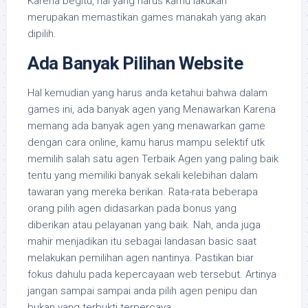
Karena begitu, hal yang harus kamu lakukan
merupakan memastikan games manakah yang akan
dipilih.
Ada Banyak Pilihan Website
Hal kemudian yang harus anda ketahui bahwa dalam
games ini, ada banyak agen yang Menawarkan Karena
memang ada banyak agen yang menawarkan game
dengan cara online, kamu harus mampu selektif utk
memilih salah satu agen Terbaik Agen yang paling baik
tentu yang memiliki banyak sekali kelebihan dalam
tawaran yang mereka berikan. Rata-rata beberapa
orang pilih agen didasarkan pada bonus yang
diberikan atau pelayanan yang baik. Nah, anda juga
mahir menjadikan itu sebagai landasan basic saat
melakukan pemilihan agen nantinya. Pastikan biar
fokus dahulu pada kepercayaan web tersebut. Artinya
jangan sampai sampai anda pilih agen penipu dan
bukan yang terbukti terpercaya.