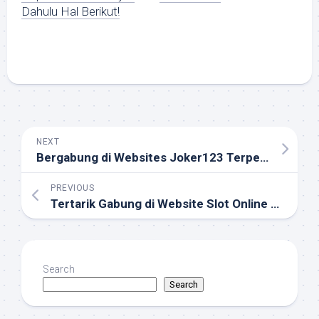
Dahulu Hal Berikut!
NEXT
Bergabung di Websites Joker123 Terpercaya? Pelajari Terlebih Dahulu Hal Berikut!
PREVIOUS
Tertarik Gabung di Website Slot Online Deposit Pulsa Tanpa Potongan? Pelajari Terlebih Dahulu Hal Berikut!
Search
Search