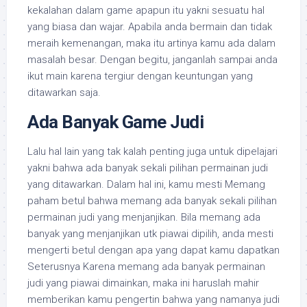
kekalahan dalam game apapun itu yakni sesuatu hal
yang biasa dan wajar. Apabila anda bermain dan tidak
meraih kemenangan, maka itu artinya kamu ada dalam
masalah besar. Dengan begitu, janganlah sampai anda
ikut main karena tergiur dengan keuntungan yang
ditawarkan saja.
Ada Banyak Game Judi
Lalu hal lain yang tak kalah penting juga untuk dipelajari
yakni bahwa ada banyak sekali pilihan permainan judi
yang ditawarkan. Dalam hal ini, kamu mesti Memang
paham betul bahwa memang ada banyak sekali pilihan
permainan judi yang menjanjikan. Bila memang ada
banyak yang menjanjikan utk piawai dipilih, anda mesti
mengerti betul dengan apa yang dapat kamu dapatkan
Seterusnya Karena memang ada banyak permainan
judi yang piawai dimainkan, maka ini haruslah mahir
memberikan kamu pengertin bahwa yang namanya judi