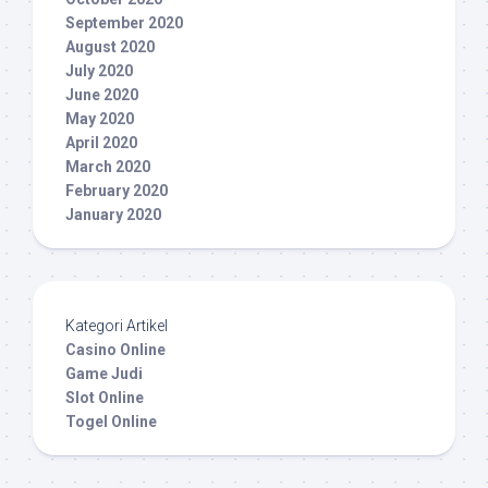
September 2020
August 2020
July 2020
June 2020
May 2020
April 2020
March 2020
February 2020
January 2020
Kategori Artikel
Casino Online
Game Judi
Slot Online
Togel Online