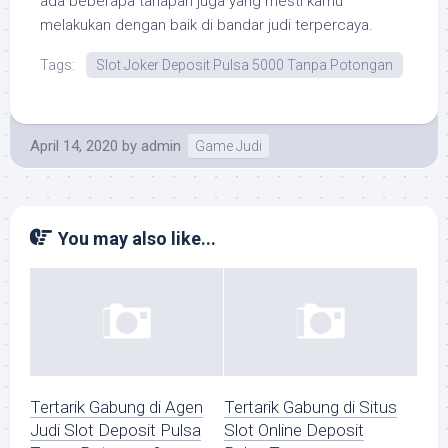
ada beberapa tahapan juga yang mesti kamu
melakukan dengan baik di bandar judi terpercaya.
Tags:
Slot Joker Deposit Pulsa 5000 Tanpa Potongan
April 14, 2020
by
admin
Game Judi
You may also like...
Tertarik Gabung di Agen
Tertarik Gabung di Situs
Judi Slot Deposit Pulsa
Slot Online Deposit