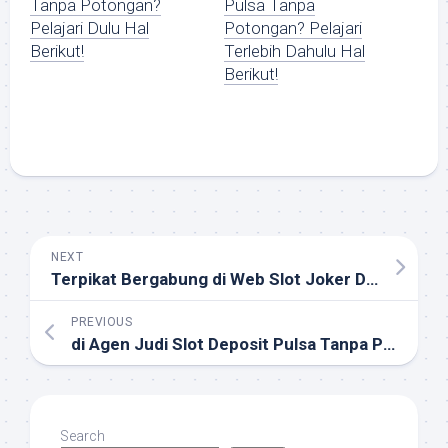
Tanpa Potongan?
Pulsa Tanpa
Pelajari Dulu Hal
Potongan? Pelajari
Berikut!
Terlebih Dahulu Hal
Berikut!
NEXT
Terpikat Bergabung di Web Slot Joker Deposit Pulsa Tanpa Potongan? Pelajari Dulu Hal Berikut!
PREVIOUS
di Agen Judi Slot Deposit Pulsa Tanpa Potongan? Pelajari Dahulu Hal Ini!
Search