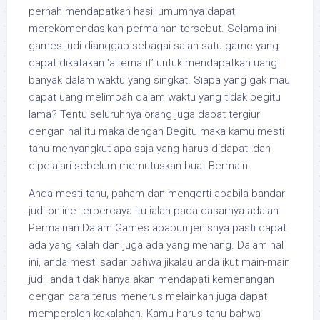
pernah mendapatkan hasil umumnya dapat
merekomendasikan permainan tersebut. Selama ini
games judi dianggap sebagai salah satu game yang
dapat dikatakan ‘alternatif’ untuk mendapatkan uang
banyak dalam waktu yang singkat. Siapa yang gak mau
dapat uang melimpah dalam waktu yang tidak begitu
lama? Tentu seluruhnya orang juga dapat tergiur
dengan hal itu maka dengan Begitu maka kamu mesti
tahu menyangkut apa saja yang harus didapati dan
dipelajari sebelum memutuskan buat Bermain.
Anda mesti tahu, paham dan mengerti apabila bandar
judi online terpercaya itu ialah pada dasarnya adalah
Permainan Dalam Games apapun jenisnya pasti dapat
ada yang kalah dan juga ada yang menang. Dalam hal
ini, anda mesti sadar bahwa jikalau anda ikut main-main
judi, anda tidak hanya akan mendapati kemenangan
dengan cara terus menerus melainkan juga dapat
memperoleh kekalahan. Kamu harus tahu bahwa