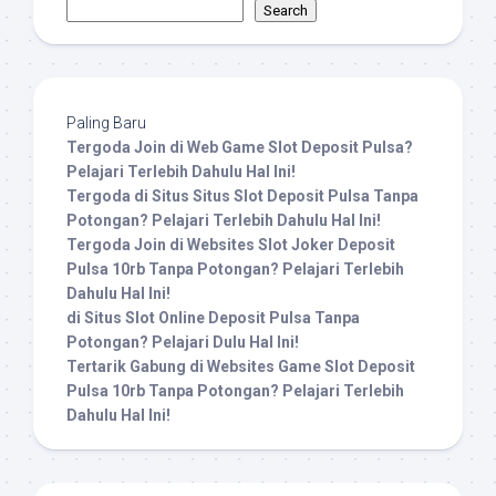
Search
Paling Baru
Tergoda Join di Web Game Slot Deposit Pulsa?
Pelajari Terlebih Dahulu Hal Ini!
Tergoda di Situs Situs Slot Deposit Pulsa Tanpa
Potongan? Pelajari Terlebih Dahulu Hal Ini!
Tergoda Join di Websites Slot Joker Deposit
Pulsa 10rb Tanpa Potongan? Pelajari Terlebih
Dahulu Hal Ini!
di Situs Slot Online Deposit Pulsa Tanpa
Potongan? Pelajari Dulu Hal Ini!
Tertarik Gabung di Websites Game Slot Deposit
Pulsa 10rb Tanpa Potongan? Pelajari Terlebih
Dahulu Hal Ini!