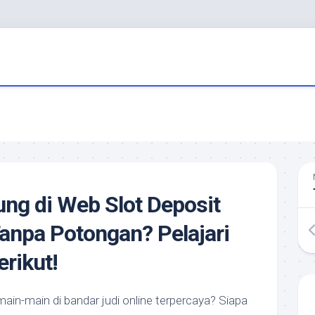
ung di Web Slot Deposit
anpa Potongan? Pelajari
erikut!
ain-main di bandar judi online terpercaya? Siapa