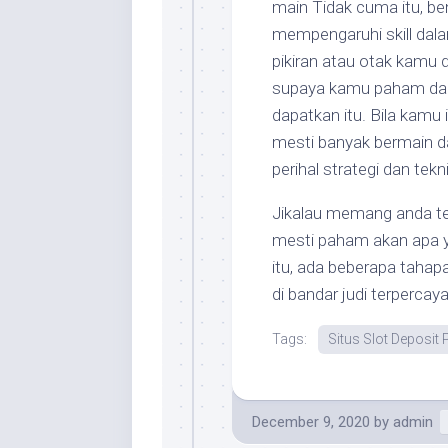
main Tidak cuma itu, be
mempengaruhi skill dala
pikiran atau otak kamu d
supaya kamu paham dan 
dapatkan itu. Bila kamu 
mesti banyak bermain d
perihal strategi dan tek
Jikalau memang anda ter
mesti paham akan apa y
itu, ada beberapa taha
di bandar judi terpercaya
Tags:
Situs Slot Deposit 
December 9, 2020
by
admin