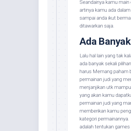
Seandainya kamu main 
artinya kamu ada dalam
sampai anda ikut berma
ditawarkan saja.
Ada Banyak
Lalu hal lain yang tak k
ada banyak sekali piliha
harus Memang paham be
permainan judi yang me
menjanjikan utk mampu d
yang akan kamu dapatk
permainan judi yang mam
memberikan kamu penger
kategori permainannya. 
adalah tentukan games 