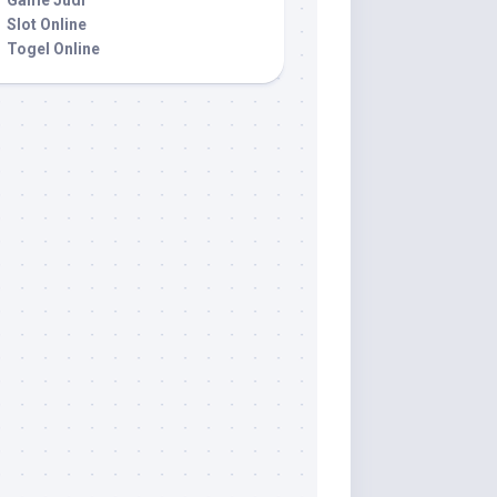
Game Judi
Slot Online
Togel Online