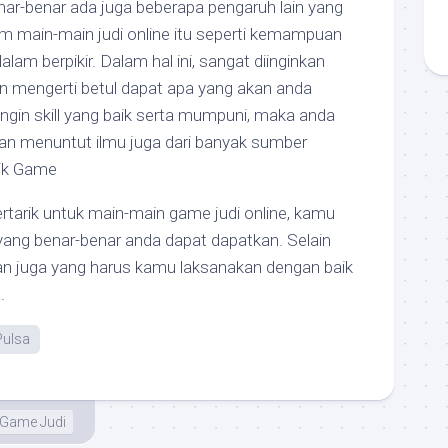
nar-benar ada juga beberapa pengaruh lain yang
m main-main judi online itu seperti kemampuan
alam berpikir. Dalam hal ini, sangat diinginkan
mengerti betul dapat apa yang akan anda
ingin skill yang baik serta mumpuni, maka anda
an menuntut ilmu juga dari banyak sumber
nik Game
tarik untuk main-main game judi online, kamu
ang benar-benar anda dapat dapatkan. Selain
pan juga yang harus kamu laksanakan dengan baik
.
Pulsa
Game Judi