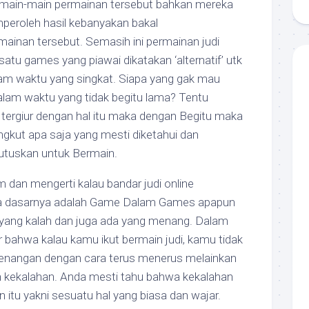
 main-main permainan tersebut bahkan mereka
eroleh hasil kebanyakan bakal
inan tersebut. Semasih ini permainan judi
atu games yang piawai dikatakan ‘alternatif’ utk
am waktu yang singkat. Siapa yang gak mau
lam waktu yang tidak begitu lama? Tentu
tergiur dengan hal itu maka dengan Begitu maka
gkut apa saja yang mesti diketahui dan
utuskan untuk Bermain.
dan mengerti kalau bandar judi online
ada dasarnya adalah Game Dalam Games apapun
a yang kalah dan juga ada yang menang. Dalam
r bahwa kalau kamu ikut bermain judi, kamu tidak
enangan dengan cara terus menerus melainkan
 kekalahan. Anda mesti tahu bahwa kekalahan
itu yakni sesuatu hal yang biasa dan wajar.