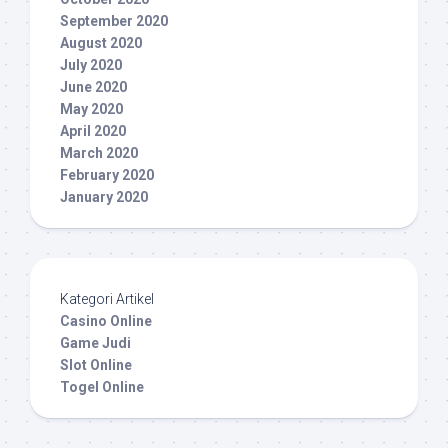
September 2020
August 2020
July 2020
June 2020
May 2020
April 2020
March 2020
February 2020
January 2020
Kategori Artikel
Casino Online
Game Judi
Slot Online
Togel Online