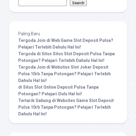
Search
Paling Baru
Tergoda Join di Web Game Slot Deposit Pulsa?
Pelajari Terlebih Dahulu Hal Ini!
Tergoda di Situs Situs Slot Deposit Pulsa Tanpa
Potongan? Pelajari Terlebih Dahulu Hal Ini!
Tergoda Join di Websites Slot Joker Deposit
Pulsa 10rb Tanpa Potongan? Pelajari Terlebih
Dahulu Hal Ini!
di Situs Slot Online Deposit Pulsa Tanpa
Potongan? Pelajari Dulu Hal Ini!
Tertarik Gabung di Websites Game Slot Deposit
Pulsa 10rb Tanpa Potongan? Pelajari Terlebih
Dahulu Hal Ini!