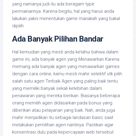
yang namanya judi itu ada beragam type
permainannya. Karena begitu, hal yang harus anda
lakukan yakni menentukan game manakah yang bakal
dipilih.
Ada Banyak Pilihan Bandar
Hal kemudian yang mesti anda ketahui bahwa dalam
game ini, ada banyak agen yang Menawarkan Karena
memang ada banyak agen yang menawarkan games
dengan cara online, kamu mesti mahir selektif utk pilih
salah satu agen Terbaik Agen yang paling baik tentu
yang memiliki banyak sekali kelebihan dalam
penawaran yang mereka berikan. Biasanya beberapa
orang memilih agen didasarkan pada bonus yang
diberikan atau pelayanan yang baik. Nah, anda juga
mahir menjadikan itu sebagai landasan basic saat
melakukan pemilihan agen nantinya. Pastikan agar
konsentrasi dulu pada kepercayaan web tersebut.