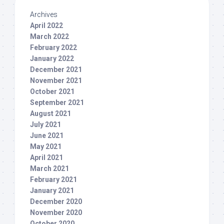
Archives
April 2022
March 2022
February 2022
January 2022
December 2021
November 2021
October 2021
September 2021
August 2021
July 2021
June 2021
May 2021
April 2021
March 2021
February 2021
January 2021
December 2020
November 2020
October 2020