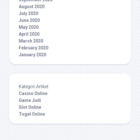
August 2020
July 2020
June 2020
May 2020
April 2020
March 2020
February 2020
January 2020
Kategori Artikel
Casino Online
Game Judi
Slot Online
Togel Online