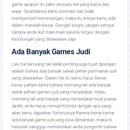
game apapun itu yakni sesuatu hal yang biasa dan
wajar. Seandainya kamu bermain dan tidak
memperoleh kemenangan, maka itu artinya kamu ada
dalam masalah besar. Dengan begitu, jangan sampai
sampai anda ikut main-main karena tergiur dengan
keuntungan yang ditawarkan saja.
Ada Banyak Games Judi
Lalu hal lain yang tak kalah penting juga buat dipelajari
adalah bahwa ada banyak sekali pilihan permainan judi
yang ditawarkan. Dalam hal ini, kamu harus Benar-
benar paham betul bahwa memang lah ada banyak
sekali pilihan games judi yang menjanjikan. Kalau
memang lah ada banyak yang menjanjikan buat piawai
dipilih, anda harus mengerti betul dengan apa yang
akan kamu dapatkan Seterusnya Karena benar-benar
ada banyak game judi yang bisa dimainkan, maka ini
haruslah sanggup memberikan anda pengertin bahwa