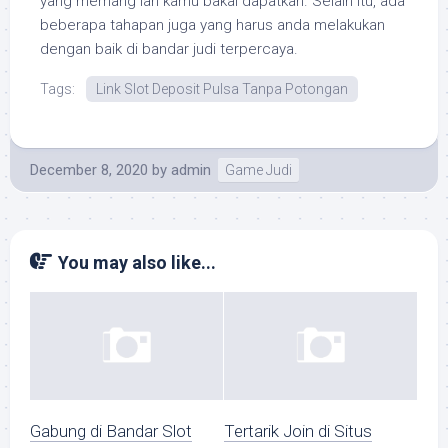
yang memang lah kamu bakal dapatkan. Selain itu, ada
beberapa tahapan juga yang harus anda melakukan
dengan baik di bandar judi terpercaya.
Tags:
Link Slot Deposit Pulsa Tanpa Potongan
December 8, 2020
by
admin
Game Judi
You may also like...
Gabung di Bandar Slot
Tertarik Join di Situs