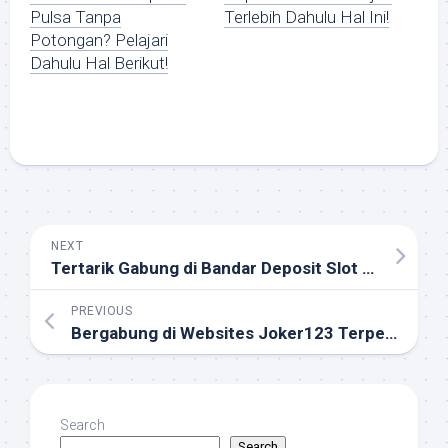
Pulsa Tanpa
Terlebih Dahulu Hal Ini!
Potongan? Pelajari
Dahulu Hal Berikut!
NEXT
Tertarik Gabung di Bandar Deposit Slot Pakai Pulsa Telkomsel? Pelajari Dulu Hal Ini!
PREVIOUS
Bergabung di Websites Joker123 Terpercaya? Pelajari Terlebih Dahulu Hal Berikut!
Search
Search