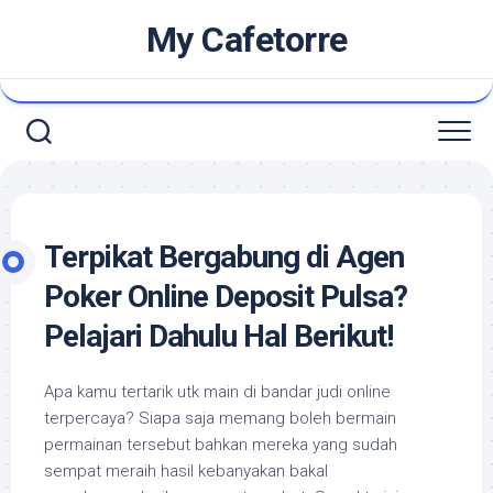
Skip
My Cafetorre
to
content
Terpikat Bergabung di Agen
Poker Online Deposit Pulsa?
Pelajari Dahulu Hal Berikut!
Apa kamu tertarik utk main di bandar judi online
terpercaya? Siapa saja memang boleh bermain
permainan tersebut bahkan mereka yang sudah
sempat meraih hasil kebanyakan bakal