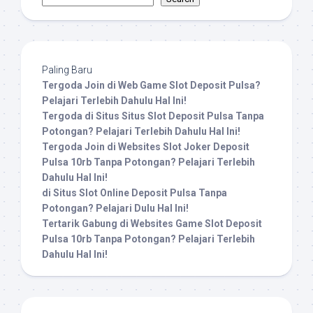
Paling Baru
Tergoda Join di Web Game Slot Deposit Pulsa?
Pelajari Terlebih Dahulu Hal Ini!
Tergoda di Situs Situs Slot Deposit Pulsa Tanpa
Potongan? Pelajari Terlebih Dahulu Hal Ini!
Tergoda Join di Websites Slot Joker Deposit
Pulsa 10rb Tanpa Potongan? Pelajari Terlebih
Dahulu Hal Ini!
di Situs Slot Online Deposit Pulsa Tanpa
Potongan? Pelajari Dulu Hal Ini!
Tertarik Gabung di Websites Game Slot Deposit
Pulsa 10rb Tanpa Potongan? Pelajari Terlebih
Dahulu Hal Ini!