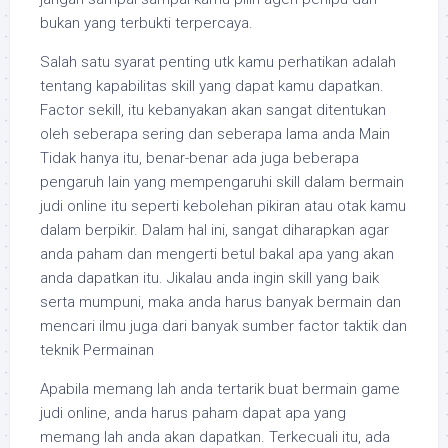
bukan yang terbukti terpercaya.
Salah satu syarat penting utk kamu perhatikan adalah
tentang kapabilitas skill yang dapat kamu dapatkan.
Factor sekill, itu kebanyakan akan sangat ditentukan
oleh seberapa sering dan seberapa lama anda Main
Tidak hanya itu, benar-benar ada juga beberapa
pengaruh lain yang mempengaruhi skill dalam bermain
judi online itu seperti kebolehan pikiran atau otak kamu
dalam berpikir. Dalam hal ini, sangat diharapkan agar
anda paham dan mengerti betul bakal apa yang akan
anda dapatkan itu. Jikalau anda ingin skill yang baik
serta mumpuni, maka anda harus banyak bermain dan
mencari ilmu juga dari banyak sumber factor taktik dan
teknik Permainan
Apabila memang lah anda tertarik buat bermain game
judi online, anda harus paham dapat apa yang
memang lah anda akan dapatkan. Terkecuali itu, ada