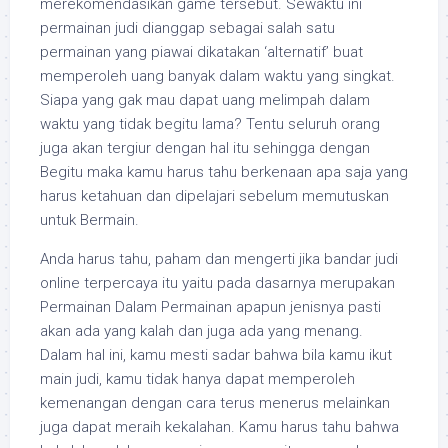
merekomendasikan game tersebut. Sewaktu ini
permainan judi dianggap sebagai salah satu
permainan yang piawai dikatakan ‘alternatif’ buat
memperoleh uang banyak dalam waktu yang singkat.
Siapa yang gak mau dapat uang melimpah dalam
waktu yang tidak begitu lama? Tentu seluruh orang
juga akan tergiur dengan hal itu sehingga dengan
Begitu maka kamu harus tahu berkenaan apa saja yang
harus ketahuan dan dipelajari sebelum memutuskan
untuk Bermain.
Anda harus tahu, paham dan mengerti jika bandar judi
online terpercaya itu yaitu pada dasarnya merupakan
Permainan Dalam Permainan apapun jenisnya pasti
akan ada yang kalah dan juga ada yang menang.
Dalam hal ini, kamu mesti sadar bahwa bila kamu ikut
main judi, kamu tidak hanya dapat memperoleh
kemenangan dengan cara terus menerus melainkan
juga dapat meraih kekalahan. Kamu harus tahu bahwa