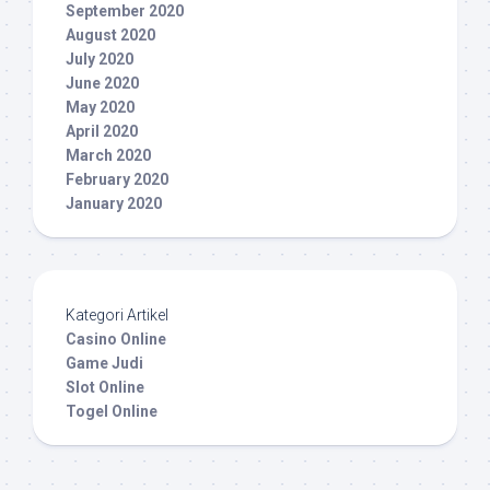
September 2020
August 2020
July 2020
June 2020
May 2020
April 2020
March 2020
February 2020
January 2020
Kategori Artikel
Casino Online
Game Judi
Slot Online
Togel Online