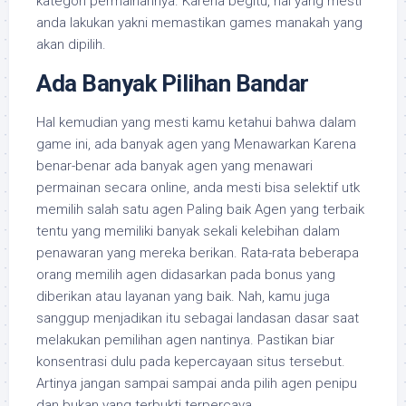
kategori permainannya. Karena begitu, hal yang mesti
anda lakukan yakni memastikan games manakah yang
akan dipilih.
Ada Banyak Pilihan Bandar
Hal kemudian yang mesti kamu ketahui bahwa dalam
game ini, ada banyak agen yang Menawarkan Karena
benar-benar ada banyak agen yang menawari
permainan secara online, anda mesti bisa selektif utk
memilih salah satu agen Paling baik Agen yang terbaik
tentu yang memiliki banyak sekali kelebihan dalam
penawaran yang mereka berikan. Rata-rata beberapa
orang memilih agen didasarkan pada bonus yang
diberikan atau layanan yang baik. Nah, kamu juga
sanggup menjadikan itu sebagai landasan dasar saat
melakukan pemilihan agen nantinya. Pastikan biar
konsentrasi dulu pada kepercayaan situs tersebut.
Artinya jangan sampai sampai anda pilih agen penipu
dan bukan yang terbukti terpercaya.