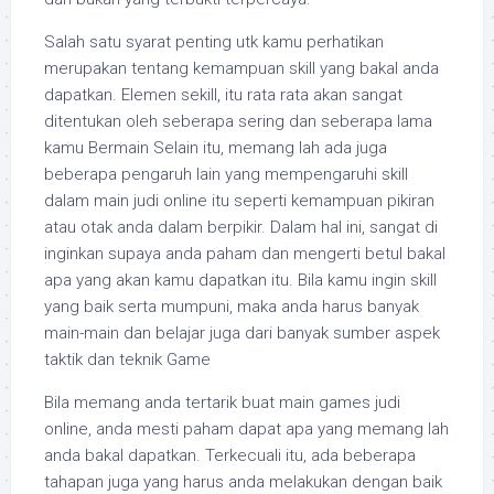
Salah satu syarat penting utk kamu perhatikan
merupakan tentang kemampuan skill yang bakal anda
dapatkan. Elemen sekill, itu rata rata akan sangat
ditentukan oleh seberapa sering dan seberapa lama
kamu Bermain Selain itu, memang lah ada juga
beberapa pengaruh lain yang mempengaruhi skill
dalam main judi online itu seperti kemampuan pikiran
atau otak anda dalam berpikir. Dalam hal ini, sangat di
inginkan supaya anda paham dan mengerti betul bakal
apa yang akan kamu dapatkan itu. Bila kamu ingin skill
yang baik serta mumpuni, maka anda harus banyak
main-main dan belajar juga dari banyak sumber aspek
taktik dan teknik Game
Bila memang anda tertarik buat main games judi
online, anda mesti paham dapat apa yang memang lah
anda bakal dapatkan. Terkecuali itu, ada beberapa
tahapan juga yang harus anda melakukan dengan baik