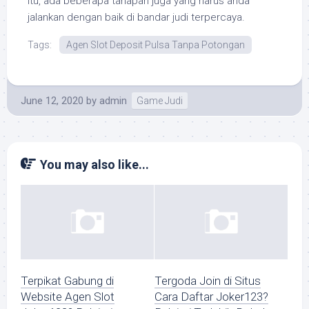
itu, ada beberapa tahapan juga yang harus anda
jalankan dengan baik di bandar judi terpercaya.
Tags:
Agen Slot Deposit Pulsa Tanpa Potongan
June 12, 2020
by
admin
Game Judi
You may also like...
Terpikat Gabung di
Tergoda Join di Situs
Website Agen Slot
Cara Daftar Joker123?