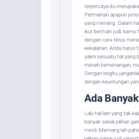
terpercaya itu merupak
Permainan apapun jenisn
yang menang. Dalam hal
ikut bermain judi, kam
dengan cara terus men
kekalahan. Anda harus 
yakni sesuatu hal yang 
meraih kemenangan, mak
Dengan begitu, janganla
dengan keuntungan yang
Ada Banyak
Lalu hal lain yang tak ka
banyak sekali pilihan ga
mesti Memang lah paha
pilihan game judi yang 