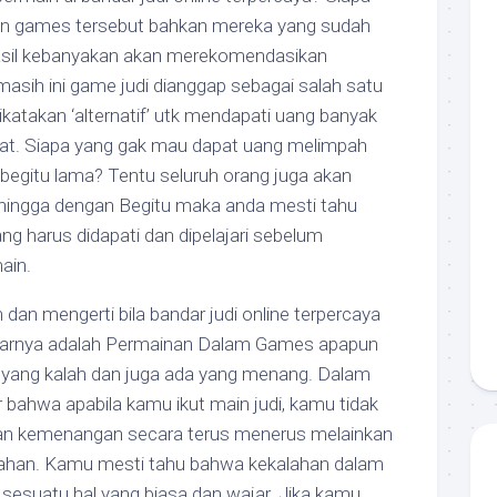
n games tersebut bahkan mereka yang sudah
sil kebanyakan akan merekomendasikan
asih ini game judi dianggap sebagai salah satu
katakan ‘alternatif’ utk mendapati uang banyak
at. Siapa yang gak mau dapat uang melimpah
begitu lama? Tentu seluruh orang juga akan
sehingga dengan Begitu maka anda mesti tahu
g harus didapati dan dipelajari sebelum
ain.
dan mengerti bila bandar judi online terpercaya
sarnya adalah Permainan Dalam Games apapun
a yang kalah dan juga ada yang menang. Dalam
r bahwa apabila kamu ikut main judi, kamu tidak
n kemenangan secara terus menerus melainkan
lahan. Kamu mesti tahu bahwa kekalahan dalam
sesuatu hal yang biasa dan wajar. Jika kamu