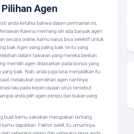
Pilihan Agen
sti anda ketahui bahwa dalam permainan ini,
Menawari Karena memang lah ada banyak agen
 secara online, kamu harus bisa selektif untuk
ling baik Agen yang paling baik tentu yang
kelebihan dalam tawaran yang mereka berikan.
g memilih agen didasarkan pada bonus yang
 yang baik. Nah, anda juga bisa menjadikan itu
saat melakukan pemilihan agen nantinya.
rasi lalu pada kepercayaan situs tersebut.
ampai anda pilih agen penipu dan bukan yang
ing buat kamu saksikan merupakan tentang
al kamu dapatkan. Faktor sekill, itu umumnya
 oleh seberapa sering dan seberapa lama anda