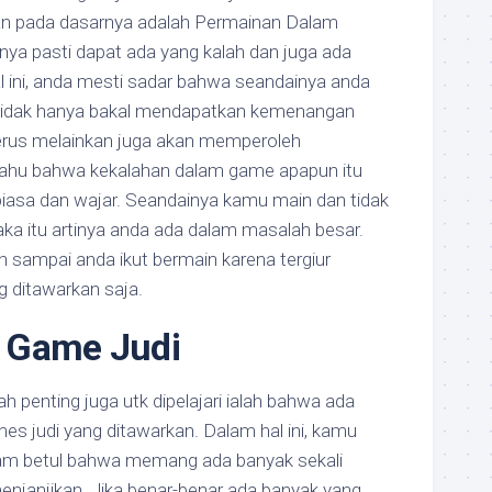
an pada dasarnya adalah Permainan Dalam
ya pasti dapat ada yang kalah dan juga ada
 ini, anda mesti sadar bahwa seandainya anda
u tidak hanya bakal mendapatkan kemenangan
erus melainkan juga akan memperoleh
tahu bahwa kekalahan dalam game apapun itu
biasa dan wajar. Seandainya kamu main dan tidak
a itu artinya anda ada dalam masalah besar.
h sampai anda ikut bermain karena tergiur
 ditawarkan saja.
 Game Judi
lah penting juga utk dipelajari ialah bahwa ada
mes judi yang ditawarkan. Dalam hal ini, kamu
m betul bahwa memang ada banyak sekali
menjanjikan. Jika benar-benar ada banyak yang