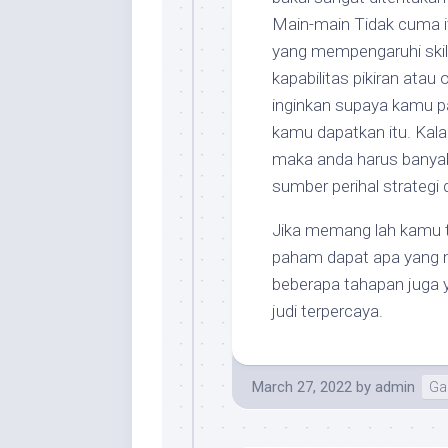
Main-main Tidak cuma i
yang mempengaruhi skill 
kapabilitas pikiran atau 
inginkan supaya kamu p
kamu dapatkan itu. Kala
maka anda harus banyak
sumber perihal strategi
Jika memang lah kamu te
paham dapat apa yang m
beberapa tahapan juga 
judi terpercaya.
March 27, 2022
by
admin
Ga