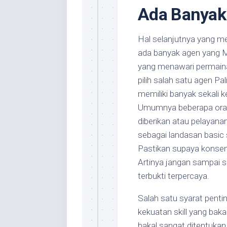
Ada Banyak 
Hal selanjutnya yang me
ada banyak agen yang 
yang menawari permainan
pilih salah satu agen Pa
memiliki banyak sekali 
Umumnya beberapa oran
diberikan atau pelayanan
sebagai landasan basic 
Pastikan supaya konsent
Artinya jangan sampai s
terbukti terpercaya.
Salah satu syarat pent
kekuatan skill yang bak
bakal sangat ditentukan