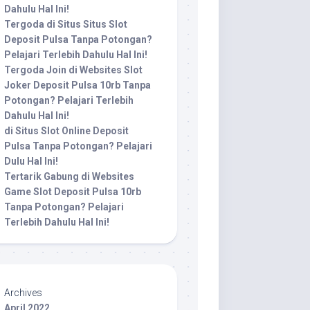
Dahulu Hal Ini!
Tergoda di Situs Situs Slot
Deposit Pulsa Tanpa Potongan?
Pelajari Terlebih Dahulu Hal Ini!
Tergoda Join di Websites Slot
Joker Deposit Pulsa 10rb Tanpa
Potongan? Pelajari Terlebih
Dahulu Hal Ini!
di Situs Slot Online Deposit
Pulsa Tanpa Potongan? Pelajari
Dulu Hal Ini!
Tertarik Gabung di Websites
Game Slot Deposit Pulsa 10rb
Tanpa Potongan? Pelajari
Terlebih Dahulu Hal Ini!
Archives
April 2022