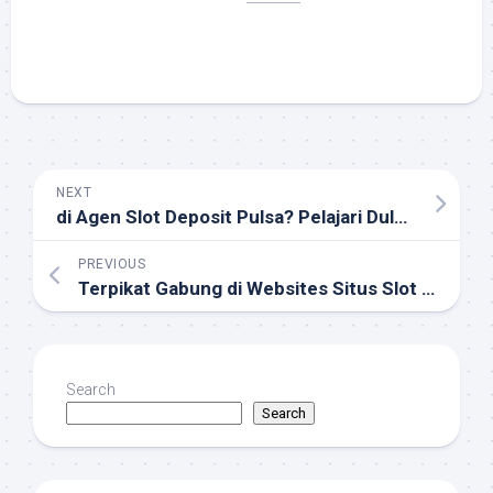
NEXT
di Agen Slot Deposit Pulsa? Pelajari Dulu Hal Berikut!
PREVIOUS
Terpikat Gabung di Websites Situs Slot Deposit Pulsa Tanpa Potongan? Pelajari Dahulu Hal Ini!
Search
Search