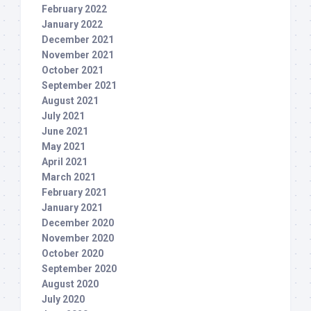
February 2022
January 2022
December 2021
November 2021
October 2021
September 2021
August 2021
July 2021
June 2021
May 2021
April 2021
March 2021
February 2021
January 2021
December 2020
November 2020
October 2020
September 2020
August 2020
July 2020