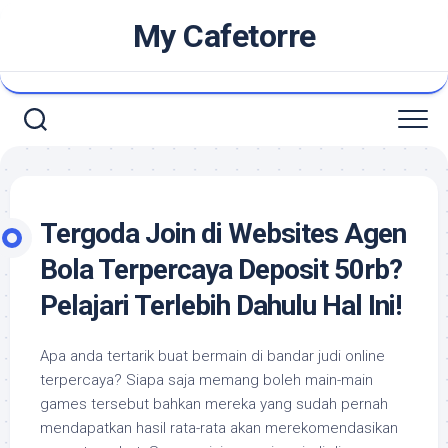
Skip
My Cafetorre
to
content
Tergoda Join di Websites Agen
Bola Terpercaya Deposit 50rb?
Pelajari Terlebih Dahulu Hal Ini!
Apa anda tertarik buat bermain di bandar judi online
terpercaya? Siapa saja memang boleh main-main
games tersebut bahkan mereka yang sudah pernah
mendapatkan hasil rata-rata akan merekomendasikan