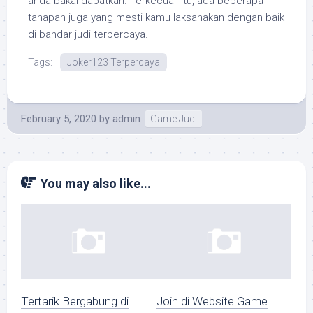
anda bakal dapatkan. Terkecuali itu, ada beberapa
tahapan juga yang mesti kamu laksanakan dengan baik
di bandar judi terpercaya.
Tags:
Joker123 Terpercaya
February 5, 2020
by
admin
Game Judi
You may also like...
Tertarik Bergabung di
Join di Website Game