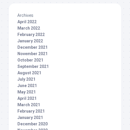
Archives
April 2022
March 2022
February 2022
January 2022
December 2021
November 2021
October 2021
September 2021
August 2021
July 2021
June 2021
May 2021
April 2021
March 2021
February 2021
January 2021
December 2020