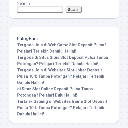
Search
Search
Paling Baru
Tergoda Join di Web Game Slot Deposit Pulsa?
Pelajari Terlebih Dahulu Hal Ini!
Tergoda di Situs Situs Slot Deposit Pulsa Tanpa
Potongan? Pelajari Terlebih Dahulu Hal Ini!
Tergoda Join di Websites Slot Joker Deposit
Pulsa 10rb Tanpa Potongan? Pelajari Terlebih
Dahulu Hal Ini!
di Situs Slot Online Deposit Pulsa Tanpa
Potongan? Pelajari Dulu Hal Ini!
Tertarik Gabung di Websites Game Slot Deposit
Pulsa 10rb Tanpa Potongan? Pelajari Terlebih
Dahulu Hal Ini!