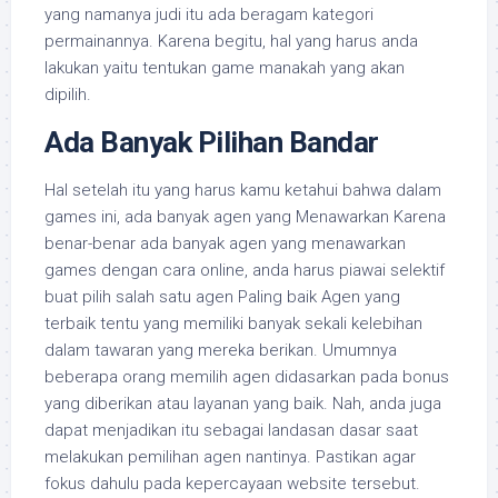
yang namanya judi itu ada beragam kategori
permainannya. Karena begitu, hal yang harus anda
lakukan yaitu tentukan game manakah yang akan
dipilih.
Ada Banyak Pilihan Bandar
Hal setelah itu yang harus kamu ketahui bahwa dalam
games ini, ada banyak agen yang Menawarkan Karena
benar-benar ada banyak agen yang menawarkan
games dengan cara online, anda harus piawai selektif
buat pilih salah satu agen Paling baik Agen yang
terbaik tentu yang memiliki banyak sekali kelebihan
dalam tawaran yang mereka berikan. Umumnya
beberapa orang memilih agen didasarkan pada bonus
yang diberikan atau layanan yang baik. Nah, anda juga
dapat menjadikan itu sebagai landasan dasar saat
melakukan pemilihan agen nantinya. Pastikan agar
fokus dahulu pada kepercayaan website tersebut.