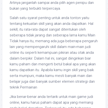
Artinya janganlah sampai anda pilih agen penipu dan
bukan yang terbukti terpercaya.
Salah satu syarat penting untuk anda tonton yaitu
tentang kekuatan skill yang akan anda dapatkan. Hal
sekill, itu rata-rata dapat sangat ditentukan oleh
seberapa tidak jarang dan seberapa lama kamu Main
Tidak hanya itu, memang ada juga beberapa pengaruh
lain yang mempengaruhi skill dalam main-main judi
online itu seperti kemampuan pikiran atau otak anda
dalam berpikir. Dalam hal ini, sangat diinginkan biar
kamu paham dan mengerti betul bakal apa yang akan
kamu dapatkan itu. Apabila kamu ingin skill yang baik
serta mumpuni, maka kamu mesti banyak main dan
belajar juga dari banyak sumber elemen strategi dan
teknik Permainan
Jika benar-benar anda tertarik untuk main game judi
online, kamu harus paham dapat apa yang memang