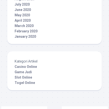
July 2020
June 2020
May 2020
April 2020
March 2020
February 2020
January 2020
Kategori Artikel
Casino Online
Game Judi
Slot Online
Togel Online