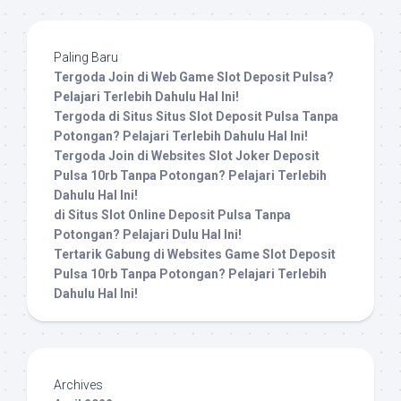
Paling Baru
Tergoda Join di Web Game Slot Deposit Pulsa?
Pelajari Terlebih Dahulu Hal Ini!
Tergoda di Situs Situs Slot Deposit Pulsa Tanpa
Potongan? Pelajari Terlebih Dahulu Hal Ini!
Tergoda Join di Websites Slot Joker Deposit
Pulsa 10rb Tanpa Potongan? Pelajari Terlebih
Dahulu Hal Ini!
di Situs Slot Online Deposit Pulsa Tanpa
Potongan? Pelajari Dulu Hal Ini!
Tertarik Gabung di Websites Game Slot Deposit
Pulsa 10rb Tanpa Potongan? Pelajari Terlebih
Dahulu Hal Ini!
Archives