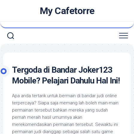
Skip
My Cafetorre
to
content
Tergoda di Bandar Joker123
Mobile? Pelajari Dahulu Hal Ini!
Apa anda tertarik untuk bermain di bandar judi online
terpercaya? Siapa saja memang lah boleh main-main
permainan tersebut bahkan mereka yang sudah
pernah meraih hasil umumnya akan
merekomendasikan permainan tersebut. Sewaktu ini
permainan judi dianggap sebagai salah satu game