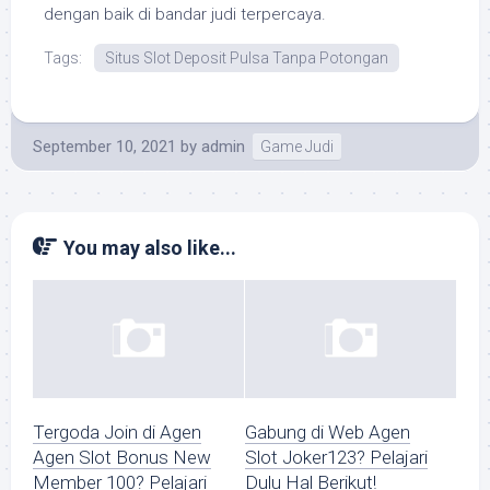
dengan baik di bandar judi terpercaya.
Tags:
Situs Slot Deposit Pulsa Tanpa Potongan
September 10, 2021
by
admin
Game Judi
You may also like...
Tergoda Join di Agen
Gabung di Web Agen
Agen Slot Bonus New
Slot Joker123? Pelajari
Member 100? Pelajari
Dulu Hal Berikut!