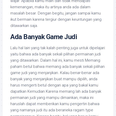
wajar. Apabila kamu main dan tidak mendapati
kemenangan, maka itu artinya anda ada dalam
masalah besar. Dengan begitu, jangan sampai kamu
ikut bermain karena tergiur dengan keuntungan yang
ditawarkan saja.
Ada Banyak Game Judi
Lalu hal lain yang tak kalah penting juga untuk dipelajari
yaitu bahwa ada banyak sekali pilihan permainan judi
yang ditawarkan. Dalam hal ini, kamu mesti Memang
paham betul bahwa memang ada banyak sekali pilihan
game judi yang menjanjikan. Kalau benar-benar ada
banyak yang menjanjikan buat mampu dipilih, anda
harus mengerti betul dengan apa yang bakal kamu
dapatkan Kemudian Karena memang lah ada banyak
permainan judi yang mampu dimainkan, maka ini
haruslah dapat memberikan kamu pengertin bahwa
yang namanya judi itu ada beraneka ragam type