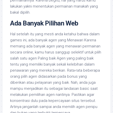
permainannya. Karena begitu, hal yang harus kamu
lakukan yakni menentukan permainan manakah yang
bakal dipilih.
Ada Banyak Pilihan Web
Hal setelah itu yang mesti anda ketahui bahwa dalam
games ini, ada banyak agen yang Menawari Karena
memang ada banyak agen yang menawari permainan
secara online, kamu harus sanggup selektif untuk pilih
salah satu agen Paling baik Agen yang paling baik
tentu yang memiliki banyak sekali kelebihan dalam
penawaran yang mereka berikan. Rata-rata beberapa
orang pilih agen didasarkan pada bonus yang
diberikan atau pelayanan yang baik. Nah, anda juga
mampu menjadikan itu sebagai landasan basic saat
melakukan pemilihan agen nantinya. Pastikan agar
konsentrasi dulu pada kepercayaan situs tersebut.
Artinya janganlah sampai anda memilih agen penipu
dan bukan yang terbukti terpercaya.