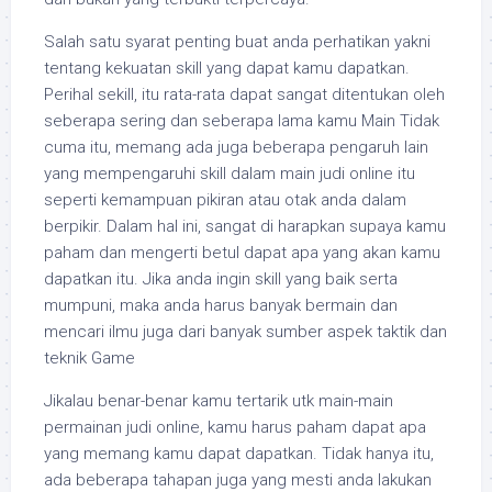
Salah satu syarat penting buat anda perhatikan yakni
tentang kekuatan skill yang dapat kamu dapatkan.
Perihal sekill, itu rata-rata dapat sangat ditentukan oleh
seberapa sering dan seberapa lama kamu Main Tidak
cuma itu, memang ada juga beberapa pengaruh lain
yang mempengaruhi skill dalam main judi online itu
seperti kemampuan pikiran atau otak anda dalam
berpikir. Dalam hal ini, sangat di harapkan supaya kamu
paham dan mengerti betul dapat apa yang akan kamu
dapatkan itu. Jika anda ingin skill yang baik serta
mumpuni, maka anda harus banyak bermain dan
mencari ilmu juga dari banyak sumber aspek taktik dan
teknik Game
Jikalau benar-benar kamu tertarik utk main-main
permainan judi online, kamu harus paham dapat apa
yang memang kamu dapat dapatkan. Tidak hanya itu,
ada beberapa tahapan juga yang mesti anda lakukan