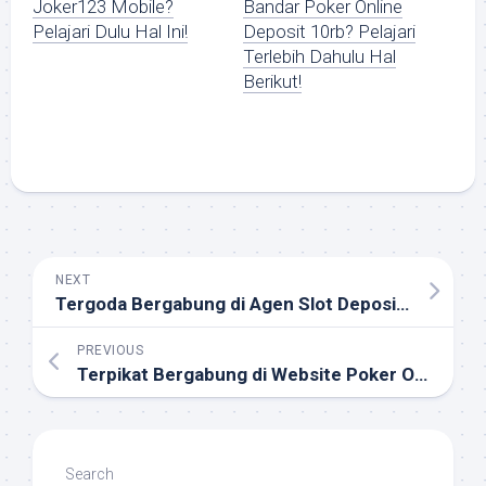
Joker123 Mobile?
Bandar Poker Online
Pelajari Dulu Hal Ini!
Deposit 10rb? Pelajari
Terlebih Dahulu Hal
Berikut!
NEXT
Tergoda Bergabung di Agen Slot Deposit Pulsa Indosat? Pelajari Dulu Hal Berikut!
PREVIOUS
Terpikat Bergabung di Website Poker Online Deposit 10rb? Pelajari Dahulu Hal Berikut!
Search