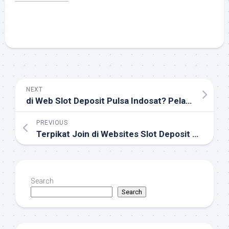
NEXT
di Web Slot Deposit Pulsa Indosat? Pelajari Dahulu Hal Ini!
PREVIOUS
Terpikat Join di Websites Slot Deposit Pulsa Indosat? Pelajari Terlebih Dahulu Hal Ini!
Search
Search