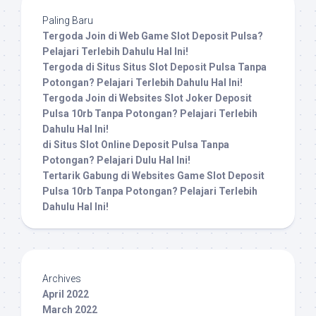
Paling Baru
Tergoda Join di Web Game Slot Deposit Pulsa?
Pelajari Terlebih Dahulu Hal Ini!
Tergoda di Situs Situs Slot Deposit Pulsa Tanpa
Potongan? Pelajari Terlebih Dahulu Hal Ini!
Tergoda Join di Websites Slot Joker Deposit
Pulsa 10rb Tanpa Potongan? Pelajari Terlebih
Dahulu Hal Ini!
di Situs Slot Online Deposit Pulsa Tanpa
Potongan? Pelajari Dulu Hal Ini!
Tertarik Gabung di Websites Game Slot Deposit
Pulsa 10rb Tanpa Potongan? Pelajari Terlebih
Dahulu Hal Ini!
Archives
April 2022
March 2022