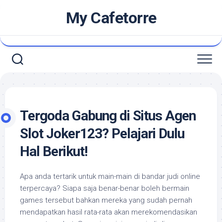
Skip
My Cafetorre
to
content
Tergoda Gabung di Situs Agen
Slot Joker123? Pelajari Dulu
Hal Berikut!
Apa anda tertarik untuk main-main di bandar judi online
terpercaya? Siapa saja benar-benar boleh bermain
games tersebut bahkan mereka yang sudah pernah
mendapatkan hasil rata-rata akan merekomendasikan