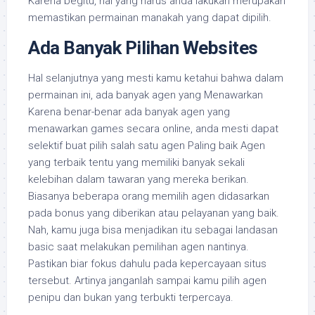
Karena begitu, hal yang harus anda lakukan merupakan
memastikan permainan manakah yang dapat dipilih.
Ada Banyak Pilihan Websites
Hal selanjutnya yang mesti kamu ketahui bahwa dalam
permainan ini, ada banyak agen yang Menawarkan
Karena benar-benar ada banyak agen yang
menawarkan games secara online, anda mesti dapat
selektif buat pilih salah satu agen Paling baik Agen
yang terbaik tentu yang memiliki banyak sekali
kelebihan dalam tawaran yang mereka berikan.
Biasanya beberapa orang memilih agen didasarkan
pada bonus yang diberikan atau pelayanan yang baik.
Nah, kamu juga bisa menjadikan itu sebagai landasan
basic saat melakukan pemilihan agen nantinya.
Pastikan biar fokus dahulu pada kepercayaan situs
tersebut. Artinya janganlah sampai kamu pilih agen
penipu dan bukan yang terbukti terpercaya.