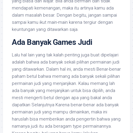
yang biasa dan wajar. Bila anda bermain dan tidak
mendapati kemenangan, maka itu artinya kamu ada
dalam masalah besar. Dengan begitu, jangan sampai
sampai kamu ikut main-main karena tergiur dengan
keuntungan yang ditawarkan saja.
Ada Banyak Games Judi
Lalu hal lain yang tak kalah penting juga buat dipelajari
adalah bahwa ada banyak sekali pilihan permainan judi
yang ditawarkan. Dalam hal ini, anda mesti Benar-benar
paham betul bahwa memang ada banyak sekali pilihan
permainan judi yang menjanjikan. Kalau memang lah
ada banyak yang menjanjikan untuk bisa dipilih, anda
mesti mengerti betul dengan apa yang bakal anda
dapatkan Selanjutnya Karena benar-benar ada banyak
permainan judi yang mampu dimainkan, maka ini
haruslah bisa memberikan anda pengertin bahwa yang
namanya judi itu ada beragam type permainannya.