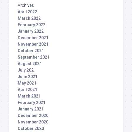
Archives
April 2022
March 2022
February 2022
January 2022
December 2021
November 2021
October 2021
September 2021
August 2021
July 2021
June 2021
May 2021
April 2021
March 2021
February 2021
January 2021
December 2020
November 2020
October 2020