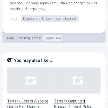
tahapan juga yang harus kamu jalankan dengan baik di
bandar judi terpercaya.
Tags:
Deposit Slot Pakai Pulsa Telkomsel
May 3, 2020
by
admin
Game Judi
You may also like...
Tertarik Join di Website
Tertarik Gabung di
Game Slot Deposit
Bandar Deposit Pulsa