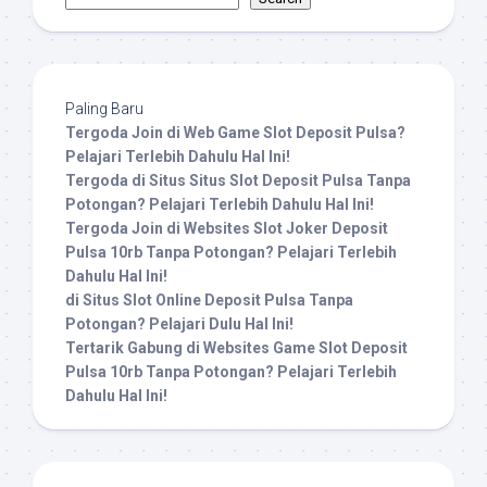
Paling Baru
Tergoda Join di Web Game Slot Deposit Pulsa?
Pelajari Terlebih Dahulu Hal Ini!
Tergoda di Situs Situs Slot Deposit Pulsa Tanpa
Potongan? Pelajari Terlebih Dahulu Hal Ini!
Tergoda Join di Websites Slot Joker Deposit
Pulsa 10rb Tanpa Potongan? Pelajari Terlebih
Dahulu Hal Ini!
di Situs Slot Online Deposit Pulsa Tanpa
Potongan? Pelajari Dulu Hal Ini!
Tertarik Gabung di Websites Game Slot Deposit
Pulsa 10rb Tanpa Potongan? Pelajari Terlebih
Dahulu Hal Ini!