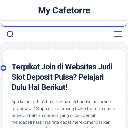
Skip
My Cafetorre
to
content
Terpikat Join di Websites Judi
Slot Deposit Pulsa? Pelajari
Dulu Hal Berikut!
Apa kamu tertarik buat bermain di bandar judi online
terpercaya? Siapa saja memang boleh bermain game
tersebut bahkan mereka yang sudah pernah
mendapati hasil rata-rata dapat merekomendasikan