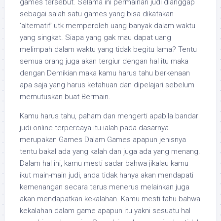
games tersebut. Selama ini permainan judi dianggap
sebagai salah satu games yang bisa dikatakan
‘alternatif’ utk memperoleh uang banyak dalam waktu
yang singkat. Siapa yang gak mau dapat uang
melimpah dalam waktu yang tidak begitu lama? Tentu
semua orang juga akan tergiur dengan hal itu maka
dengan Demikian maka kamu harus tahu berkenaan
apa saja yang harus ketahuan dan dipelajari sebelum
memutuskan buat Bermain.
Kamu harus tahu, paham dan mengerti apabila bandar
judi online terpercaya itu ialah pada dasarnya
merupakan Games Dalam Games apapun jenisnya
tentu bakal ada yang kalah dan juga ada yang menang.
Dalam hal ini, kamu mesti sadar bahwa jikalau kamu
ikut main-main judi, anda tidak hanya akan mendapati
kemenangan secara terus menerus melainkan juga
akan mendapatkan kekalahan. Kamu mesti tahu bahwa
kekalahan dalam game apapun itu yakni sesuatu hal