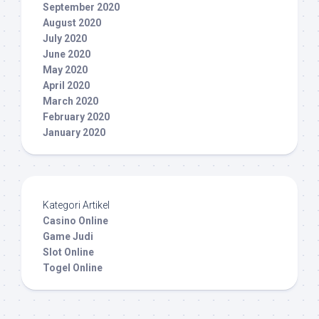
September 2020
August 2020
July 2020
June 2020
May 2020
April 2020
March 2020
February 2020
January 2020
Kategori Artikel
Casino Online
Game Judi
Slot Online
Togel Online