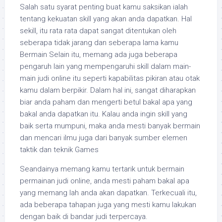
Salah satu syarat penting buat kamu saksikan ialah
tentang kekuatan skill yang akan anda dapatkan. Hal
sekill, itu rata rata dapat sangat ditentukan oleh
seberapa tidak jarang dan seberapa lama kamu
Bermain Selain itu, memang ada juga beberapa
pengaruh lain yang mempengaruhi skill dalam main-
main judi online itu seperti kapabilitas pikiran atau otak
kamu dalam berpikir. Dalam hal ini, sangat diharapkan
biar anda paham dan mengerti betul bakal apa yang
bakal anda dapatkan itu. Kalau anda ingin skill yang
baik serta mumpuni, maka anda mesti banyak bermain
dan mencari ilmu juga dari banyak sumber elemen
taktik dan teknik Games
Seandainya memang kamu tertarik untuk bermain
permainan judi online, anda mesti paham bakal apa
yang memang lah anda akan dapatkan. Terkecuali itu,
ada beberapa tahapan juga yang mesti kamu lakukan
dengan baik di bandar judi terpercaya.