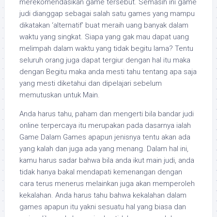
merekomendasikan game tersebut. Semasih ini game
judi dianggap sebagai salah satu games yang mampu
dikatakan ‘alternatif’ buat meraih uang banyak dalam
waktu yang singkat. Siapa yang gak mau dapat uang
melimpah dalam waktu yang tidak begitu lama? Tentu
seluruh orang juga dapat tergiur dengan hal itu maka
dengan Begitu maka anda mesti tahu tentang apa saja
yang mesti diketahui dan dipelajari sebelum
memutuskan untuk Main.
Anda harus tahu, paham dan mengerti bila bandar judi
online terpercaya itu merupakan pada dasarnya ialah
Game Dalam Games apapun jenisnya tentu akan ada
yang kalah dan juga ada yang menang. Dalam hal ini,
kamu harus sadar bahwa bila anda ikut main judi, anda
tidak hanya bakal mendapati kemenangan dengan
cara terus menerus melainkan juga akan memperoleh
kekalahan. Anda harus tahu bahwa kekalahan dalam
games apapun itu yakni sesuatu hal yang biasa dan