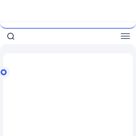
Skip
My Cafetorre
to
content
Tergoda Join di Website Qq
Slot Deposit Pulsa? Pelajari
Terlebih Dahulu Hal Berikut!
Apa kamu tertarik utk bermain di bandar judi online
terpercaya? Siapa saja memang boleh bermain
games tersebut bahkan mereka yang sudah sempat
memperoleh hasil kebanyakan akan