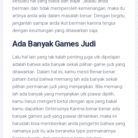
sesuatu hal yang biasa dan wajar. Jikalau anda
bermain dan tidak memperoleh kemenangan, maka itu
artinya anda ada dalam masalah besar. Dengan begitu,
janganlah sampai anda ikut bermain karena tergiur
dengan keuntungan yang ditawarkan saja.
Ada Banyak Games Judi
Lalu hal lain yang tak kalah penting juga utk dipelajari
adalah bahwa ada banyak sekali pilihan game judi yang
ditawarkan. Dalam hal ini, kamu mesti Benar-benar
paham betul bahwa memang lah ada banyak sekali
pilihan permainan judi yang menjanjikan. Bila memang
lah ada banyak yang menjanjikan utk piawai dipilih,
kamu harus mengerti betul dengan apa yang bakal
kamu dapatkan Seterusnya Karena benar-benar ada
banyak games judi yang piawai dimainkan, maka ini
haruslah bisa memberikan anda pengertin bahwa yang
namanya judi itu ada beraneka type permainannya.