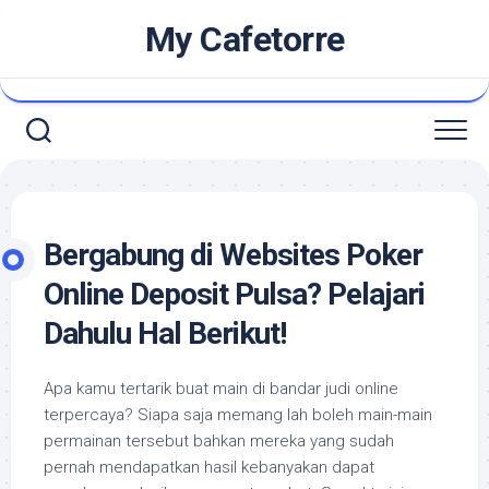
Skip
My Cafetorre
to
content
Bergabung di Websites Poker
Online Deposit Pulsa? Pelajari
Dahulu Hal Berikut!
Apa kamu tertarik buat main di bandar judi online
terpercaya? Siapa saja memang lah boleh main-main
permainan tersebut bahkan mereka yang sudah
pernah mendapatkan hasil kebanyakan dapat