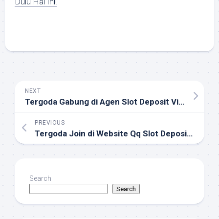
Dulu Hal Ini!
NEXT
Tergoda Gabung di Agen Slot Deposit Via Pulsa Tanpa Potongan? Pelajari Dahulu Hal Ini!
PREVIOUS
Tergoda Join di Website Qq Slot Deposit Pulsa? Pelajari Terlebih Dahulu Hal Berikut!
Search
Search