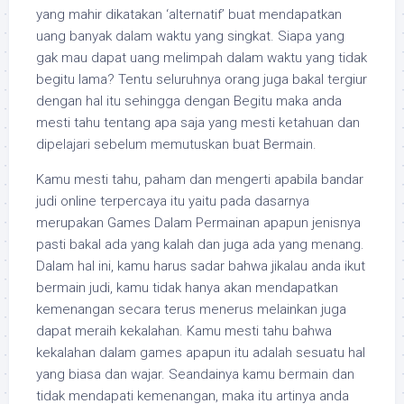
yang mahir dikatakan ‘alternatif’ buat mendapatkan
uang banyak dalam waktu yang singkat. Siapa yang
gak mau dapat uang melimpah dalam waktu yang tidak
begitu lama? Tentu seluruhnya orang juga bakal tergiur
dengan hal itu sehingga dengan Begitu maka anda
mesti tahu tentang apa saja yang mesti ketahuan dan
dipelajari sebelum memutuskan buat Bermain.
Kamu mesti tahu, paham dan mengerti apabila bandar
judi online terpercaya itu yaitu pada dasarnya
merupakan Games Dalam Permainan apapun jenisnya
pasti bakal ada yang kalah dan juga ada yang menang.
Dalam hal ini, kamu harus sadar bahwa jikalau anda ikut
bermain judi, kamu tidak hanya akan mendapatkan
kemenangan secara terus menerus melainkan juga
dapat meraih kekalahan. Kamu mesti tahu bahwa
kekalahan dalam games apapun itu adalah sesuatu hal
yang biasa dan wajar. Seandainya kamu bermain dan
tidak mendapati kemenangan, maka itu artinya anda