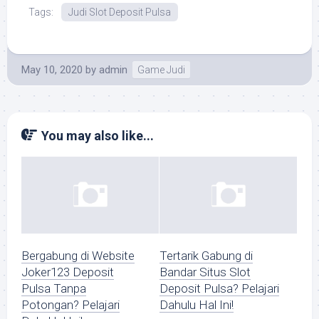
Tags:
Judi Slot Deposit Pulsa
May 10, 2020
by
admin
Game Judi
You may also like...
Bergabung di Website
Tertarik Gabung di
Joker123 Deposit
Bandar Situs Slot
Pulsa Tanpa
Deposit Pulsa? Pelajari
Potongan? Pelajari
Dahulu Hal Ini!