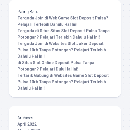
Paling Baru
Tergoda Join di Web Game Slot Deposit Pulsa?
Pelajari Terlebih Dahulu Hal Ini!
Tergoda di Situs Situs Slot Deposit Pulsa Tanpa
Potongan? Pelajari Terlebih Dahulu Hal Ini!
Tergoda Join di Websites Slot Joker Deposit
Pulsa 10rb Tanpa Potongan? Pelajari Terlebih
Dahulu Hal Ini!
di Situs Slot Online Deposit Pulsa Tanpa
Potongan? Pelajari Dulu Hal Ini!
Tertarik Gabung di Websites Game Slot Deposit
Pulsa 10rb Tanpa Potongan? Pelajari Terlebih
Dahulu Hal Ini!
Archives
April 2022