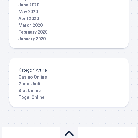
June 2020
May 2020
April 2020
March 2020
February 2020
January 2020
Kategori Artikel
Casino Online
Game Judi
Slot Online
Togel Online