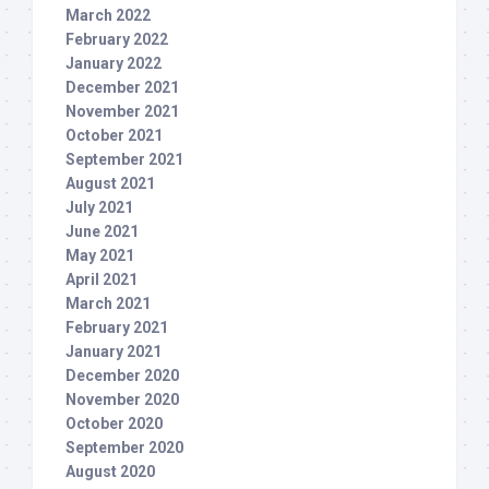
March 2022
February 2022
January 2022
December 2021
November 2021
October 2021
September 2021
August 2021
July 2021
June 2021
May 2021
April 2021
March 2021
February 2021
January 2021
December 2020
November 2020
October 2020
September 2020
August 2020