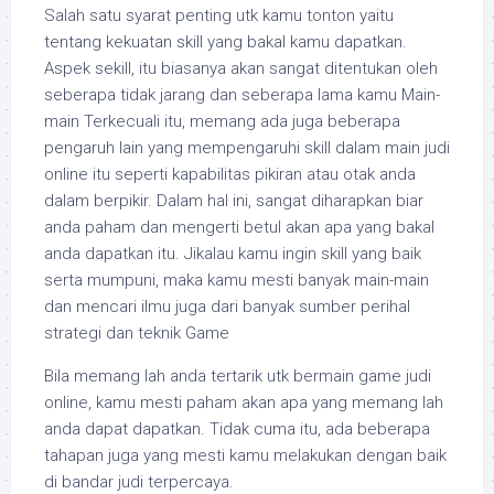
Salah satu syarat penting utk kamu tonton yaitu
tentang kekuatan skill yang bakal kamu dapatkan.
Aspek sekill, itu biasanya akan sangat ditentukan oleh
seberapa tidak jarang dan seberapa lama kamu Main-
main Terkecuali itu, memang ada juga beberapa
pengaruh lain yang mempengaruhi skill dalam main judi
online itu seperti kapabilitas pikiran atau otak anda
dalam berpikir. Dalam hal ini, sangat diharapkan biar
anda paham dan mengerti betul akan apa yang bakal
anda dapatkan itu. Jikalau kamu ingin skill yang baik
serta mumpuni, maka kamu mesti banyak main-main
dan mencari ilmu juga dari banyak sumber perihal
strategi dan teknik Game
Bila memang lah anda tertarik utk bermain game judi
online, kamu mesti paham akan apa yang memang lah
anda dapat dapatkan. Tidak cuma itu, ada beberapa
tahapan juga yang mesti kamu melakukan dengan baik
di bandar judi terpercaya.