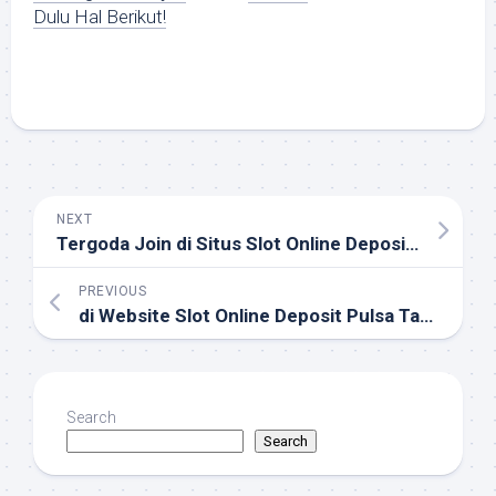
Dulu Hal Berikut!
NEXT
Tergoda Join di Situs Slot Online Deposit Pulsa? Pelajari Dahulu Hal Ini!
PREVIOUS
di Website Slot Online Deposit Pulsa Tanpa Potongan? Pelajari Dulu Hal Berikut!
Search
Search