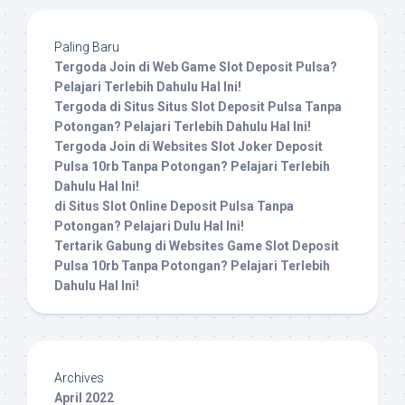
Paling Baru
Tergoda Join di Web Game Slot Deposit Pulsa?
Pelajari Terlebih Dahulu Hal Ini!
Tergoda di Situs Situs Slot Deposit Pulsa Tanpa
Potongan? Pelajari Terlebih Dahulu Hal Ini!
Tergoda Join di Websites Slot Joker Deposit
Pulsa 10rb Tanpa Potongan? Pelajari Terlebih
Dahulu Hal Ini!
di Situs Slot Online Deposit Pulsa Tanpa
Potongan? Pelajari Dulu Hal Ini!
Tertarik Gabung di Websites Game Slot Deposit
Pulsa 10rb Tanpa Potongan? Pelajari Terlebih
Dahulu Hal Ini!
Archives
April 2022