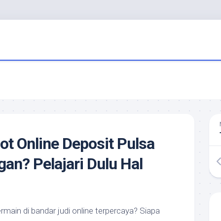
lot Online Deposit Pulsa
an? Pelajari Dulu Hal
rmain di bandar judi online terpercaya? Siapa