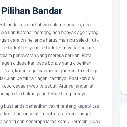
Pilihan Bandar
sti anda ketahui bahwa dalam game ini, ada
awarkan Karena memang ada banyak agen yang
n cara online, anda harus mampu selektif utk
 Terbaik Agen yang terbaik tentu yang memiliki
n dalam penawaran yang mereka berikan. Rata
ih agen didasarkan pada bonus yang diberikan
k. Nah, kamu juga piawai menjadikan itu sebagai
akukan pemilihan agen nantinya. Pastikan biar
 kepercayaan web tersebut. Artinya janganlah
penipu dan bukan yang terbukti terpercaya.
g buat anda perhatikan yakni tentang kapabilitas
tkan. Factor sekill, itu rata-rata akan sangat
pa sering dan seberapa lama kamu Bermain Tidak