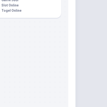
Game Judi
Slot Online
Togel Online