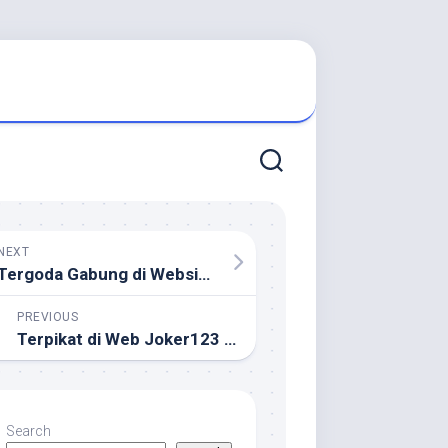
NEXT
Tergoda Gabung di Websites Slot Online Deposit Pulsa? Pelajari Dahulu Hal Ini!
PREVIOUS
Terpikat di Web Joker123 Terbaru? Pelajari Dahulu Hal Berikut!
Search