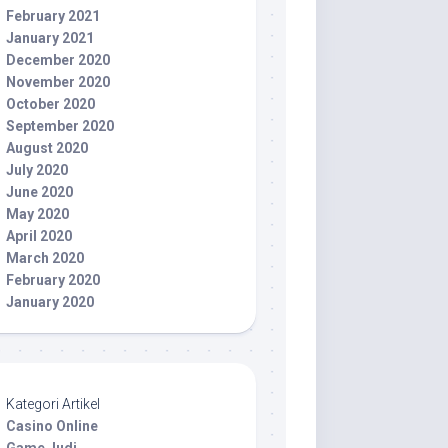
February 2021
January 2021
December 2020
November 2020
October 2020
September 2020
August 2020
July 2020
June 2020
May 2020
April 2020
March 2020
February 2020
January 2020
Kategori Artikel
Casino Online