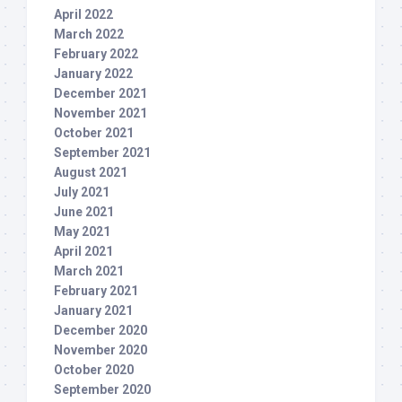
April 2022
March 2022
February 2022
January 2022
December 2021
November 2021
October 2021
September 2021
August 2021
July 2021
June 2021
May 2021
April 2021
March 2021
February 2021
January 2021
December 2020
November 2020
October 2020
September 2020