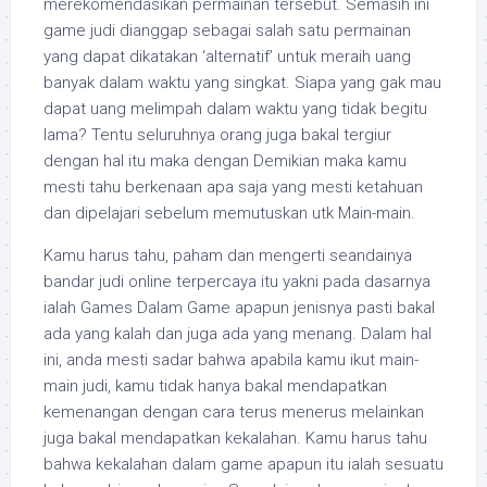
merekomendasikan permainan tersebut. Semasih ini
game judi dianggap sebagai salah satu permainan
yang dapat dikatakan ‘alternatif’ untuk meraih uang
banyak dalam waktu yang singkat. Siapa yang gak mau
dapat uang melimpah dalam waktu yang tidak begitu
lama? Tentu seluruhnya orang juga bakal tergiur
dengan hal itu maka dengan Demikian maka kamu
mesti tahu berkenaan apa saja yang mesti ketahuan
dan dipelajari sebelum memutuskan utk Main-main.
Kamu harus tahu, paham dan mengerti seandainya
bandar judi online terpercaya itu yakni pada dasarnya
ialah Games Dalam Game apapun jenisnya pasti bakal
ada yang kalah dan juga ada yang menang. Dalam hal
ini, anda mesti sadar bahwa apabila kamu ikut main-
main judi, kamu tidak hanya bakal mendapatkan
kemenangan dengan cara terus menerus melainkan
juga bakal mendapatkan kekalahan. Kamu harus tahu
bahwa kekalahan dalam game apapun itu ialah sesuatu