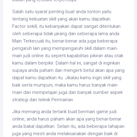
Salah satu syarat penting buat anda tonton yaitu
tentang kekuatan skill yang akan kamu dapatkan.
Factor sekill, itu kebanyakan dapat sangat ditentukan
oleh seberapa tidak jarang dan seberapa lama anda
Main Terkecuali itu, benar-benar ada juga beberapa
pengaruh lain yang mempengaruhi skill dalam main-
main judi online itu seperti kapabilitas pikiran atau otak
kamu dalam berpikir. Dalam hal ini, sangat di inginkan
supaya anda paham dan mengerti betul akan apa yang
dapat kamu dapatkan itu. Jikalau kamu ingin skill yang
baik serta mumpuni, maka kamu harus banyak main-
main dan mempelajari juga dari banyak sumber aspek
strategi dan teknik Permainan
Jika memang anda tertarik buat bermain game judi
online, anda harus paham akan apa yang benar-benar
anda bakal dapatkan. Selain itu, ada beberapa tahapan
juga yang mesti anda melaksanakan dengan baik di