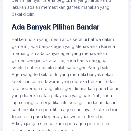
permainannya. Karena begitu, hal yang harus kamu
lakukan adalah memastikan games manakah yang
bakal dipilih.
Ada Banyak Pilihan Bandar
Hal kemudian yang mesti anda ketahui bahwa dalam
game ini, ada banyak agen yang Menawarkan Karena
memang lah ada banyak agen yang menawarkan
games dengan cara online, anda harus sanggup
selektif untuk memilih salah satu agen Paling baik
Agen yang terbaik tentu yang memiliki banyak sekali
kelebihan dalam tawaran yang mereka berikan. Rata-
rata beberapa orang pilih agen didasarkan pada bonus
yang diberikan atau pelayanan yang baik. Nah, anda
juga sanggup menjadikan itu sebagai landasan dasar
saat melakukan pemilihan agen nantinya. Pastikan biar
fokus dulu pada kepercayaan website tersebut.
Artinya jangan sampai kamu pilih agen penipu dan
bukan yang terbukti terpercaya.