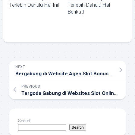
Terlebih Dahulu Hal Ini!
Terlebih Dahulu Hal
Berikut!
NEXT
Bergabung di Website Agen Slot Bonus New Member 100? Pelajari Dulu Hal Ini!
PREVIOUS
Tergoda Gabung di Websites Slot Online Deposit Pulsa? Pelajari Dahulu Hal Ini!
Search
Search