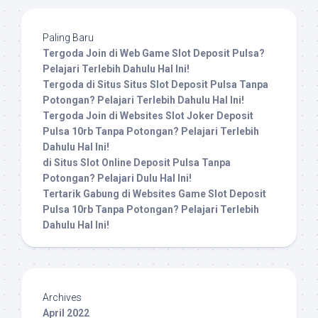
Paling Baru
Tergoda Join di Web Game Slot Deposit Pulsa?
Pelajari Terlebih Dahulu Hal Ini!
Tergoda di Situs Situs Slot Deposit Pulsa Tanpa
Potongan? Pelajari Terlebih Dahulu Hal Ini!
Tergoda Join di Websites Slot Joker Deposit
Pulsa 10rb Tanpa Potongan? Pelajari Terlebih
Dahulu Hal Ini!
di Situs Slot Online Deposit Pulsa Tanpa
Potongan? Pelajari Dulu Hal Ini!
Tertarik Gabung di Websites Game Slot Deposit
Pulsa 10rb Tanpa Potongan? Pelajari Terlebih
Dahulu Hal Ini!
Archives
April 2022