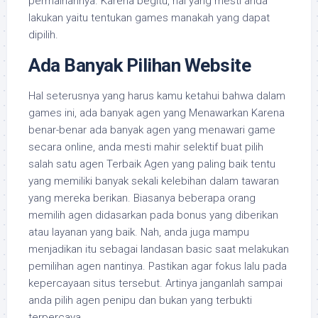
permainannya. Karena begitu, hal yang mesti anda
lakukan yaitu tentukan games manakah yang dapat
dipilih.
Ada Banyak Pilihan Website
Hal seterusnya yang harus kamu ketahui bahwa dalam
games ini, ada banyak agen yang Menawarkan Karena
benar-benar ada banyak agen yang menawari game
secara online, anda mesti mahir selektif buat pilih
salah satu agen Terbaik Agen yang paling baik tentu
yang memiliki banyak sekali kelebihan dalam tawaran
yang mereka berikan. Biasanya beberapa orang
memilih agen didasarkan pada bonus yang diberikan
atau layanan yang baik. Nah, anda juga mampu
menjadikan itu sebagai landasan basic saat melakukan
pemilihan agen nantinya. Pastikan agar fokus lalu pada
kepercayaan situs tersebut. Artinya janganlah sampai
anda pilih agen penipu dan bukan yang terbukti
terpercaya.