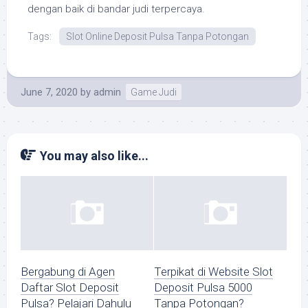
dengan baik di bandar judi terpercaya.
Tags:
Slot Online Deposit Pulsa Tanpa Potongan
June 7, 2020
by
admin
Game Judi
You may also like...
Bergabung di Agen
Terpikat di Website Slot
Daftar Slot Deposit
Deposit Pulsa 5000
Pulsa? Pelajari Dahulu
Tanpa Potongan?