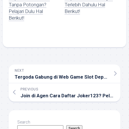
Tanpa Potongan?
Terlebih Dahulu Hal
Pelajari Dulu Hal
Berikut!
Berikut!
NEXT
Tergoda Gabung di Web Game Slot Deposit Pulsa? Pelajari Dahulu Hal Ini!
PREVIOUS
Join di Agen Cara Daftar Joker123? Pelajari Terlebih Dahulu Hal Berikut!
Search
Search