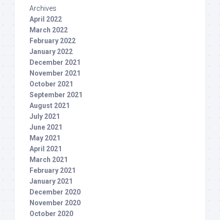
Archives
April 2022
March 2022
February 2022
January 2022
December 2021
November 2021
October 2021
September 2021
August 2021
July 2021
June 2021
May 2021
April 2021
March 2021
February 2021
January 2021
December 2020
November 2020
October 2020