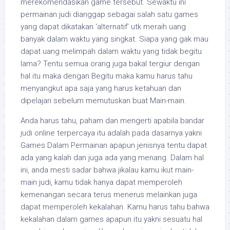
merekomendasikan game tersebut. Sewaktu ini
permainan judi dianggap sebagai salah satu games
yang dapat dikatakan ‘alternatif’ utk meraih uang
banyak dalam waktu yang singkat. Siapa yang gak mau
dapat uang melimpah dalam waktu yang tidak begitu
lama? Tentu semua orang juga bakal tergiur dengan
hal itu maka dengan Begitu maka kamu harus tahu
menyangkut apa saja yang harus ketahuan dan
dipelajari sebelum memutuskan buat Main-main.
Anda harus tahu, paham dan mengerti apabila bandar
judi online terpercaya itu adalah pada dasarnya yakni
Games Dalam Permainan apapun jenisnya tentu dapat
ada yang kalah dan juga ada yang menang. Dalam hal
ini, anda mesti sadar bahwa jikalau kamu ikut main-
main judi, kamu tidak hanya dapat memperoleh
kemenangan secara terus menerus melainkan juga
dapat memperoleh kekalahan. Kamu harus tahu bahwa
kekalahan dalam games apapun itu yakni sesuatu hal