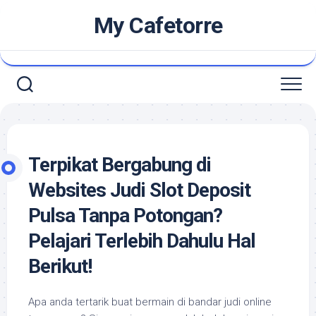
Skip
My Cafetorre
to
content
Terpikat Bergabung di
Websites Judi Slot Deposit
Pulsa Tanpa Potongan?
Pelajari Terlebih Dahulu Hal
Berikut!
Apa anda tertarik buat bermain di bandar judi online