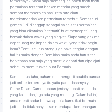
terpercaya? Siapa saja memang lah boleh main-main
permainan tersebut bahkan mereka yang sudah
sempat memperoleh hasil rata rata akan
merekomendasikan permainan tersebut. Semasa ini
games judi dianggap sebagai salah satu permainan
yang bisa dikatakan ‘alternatif’ buat mendapati uang
banyak dalam waktu yang singkat. Siapa yang gak mau
dapat uang melimpah dalam waktu yang tidak begitu
lama? Tentu seluruh orang juga bakal tergiur dengan
hal itu maka dengan Demikian maka anda harus tahu
berkenaan apa saja yang mesti didapati dan dipelajari
sebelum memutuskan buat Bermain.
Kamu harus tahu, paham dan mengerti apabila bandar
judi online terpercaya itu yaitu pada dasarnya yaitu
Game Dalam Game apapun jenisnya pasti akan ada
yang kalah dan juga ada yang menang. Dalam hal ini,
anda mesti sadar bahwa apabila kamu ikut bermain
judi, anda tidak hanya akan mendapati kemenangan